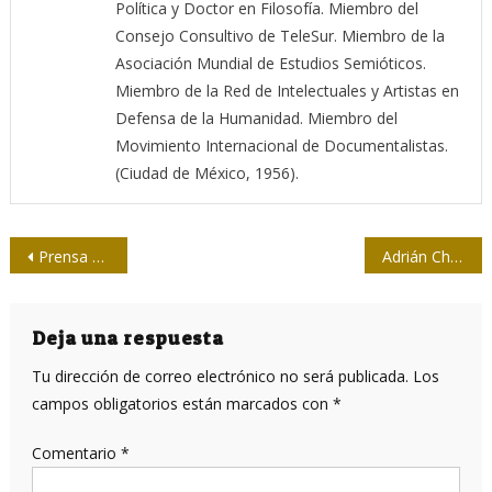
Política y Doctor en Filosofía. Miembro del
Consejo Consultivo de TeleSur. Miembro de la
Asociación Mundial de Estudios Semióticos.
Miembro de la Red de Intelectuales y Artistas en
Defensa de la Humanidad. Miembro del
Movimiento Internacional de Documentalistas.
(Ciudad de México, 1956).
Navegación
Prensa Latina mantiene invicto en softbol de la prensa en La Habana
Adrián Chamizo: El cine negro español cala en la realidad a través de la ficción
de
entradas
Deja una respuesta
Tu dirección de correo electrónico no será publicada.
Los
campos obligatorios están marcados con
*
Comentario
*