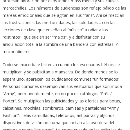
profesan adoración por esos ídolos mass media y sus causas
mercachifles. Los números de audiencias son reflejo pálido de las
mareas emocionales que se agitan en sus “fans”. Ahí se mezclan
las frustraciones, las mediocridades, las soledades… con las
lecciones de clase que enseñan al “público” a odiar a los
“distintos”, que suelen ser “malos”, y a disfrutar con su
aniquilación total a la sombra de una bandera con estrellas. Y
mucho dinero.
Todo se exacerba e histeriza cuando los escenarios bélicos se
multiplican y se publicitan a mansalva. De donde menos se lo
espera uno, aparecen los ciudadanos comunes “uniformados”.
Personas comunes desempolvan sus vestuarios que son moda
“Army”, permanentemente, en no pocos catálogos “Prêt-à-
Porter”. Se multiplican las publicidades y las ofertas para botas,
calcetines, mochilas, sombreros, camisas y pantalones “Army
Fashion”. Telas camufladas, teléfonos, antiparras y algunos
dispositivos de visión nocturna que incitan a la aventura del
espionaje sobre “los otros”, tal como sucede en las películas de