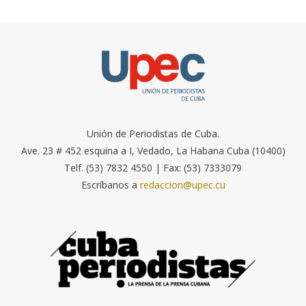
Unión de Periodistas de Cuba.
Ave. 23 # 452 esquina a I, Vedado, La Habana Cuba (10400)
Telf. (53) 7832 4550 | Fax: (53) 7333079
Escríbanos a
redaccion@upec.cu