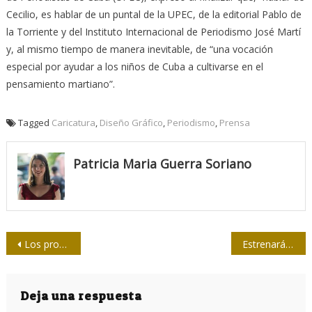
Cecilio, es hablar de un puntal de la UPEC, de la editorial Pablo de
la Torriente y del Instituto Internacional de Periodismo José Martí
y, al mismo tiempo de manera inevitable, de “una vocación
especial por ayudar a los niños de Cuba a cultivarse en el
pensamiento martiano”.
Tagged
Caricatura
,
Diseño Gráfico
,
Periodismo
,
Prensa
Patricia Maria Guerra Soriano
Navegación
Los proxys en el sistema de medios de prensa
Estrenarán Colegio Universitario para la formación de periodistas
de
entradas
Deja una respuesta