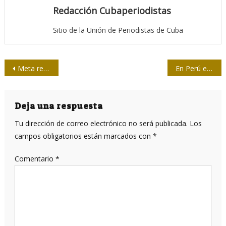
Redacción Cubaperiodistas
Sitio de la Unión de Periodistas de Cuba
Navegación
Meta restringe el acceso a RT y Sputnik en la Unión Europea
En Perú el documental está en auge
de
entradas
Deja una respuesta
Tu dirección de correo electrónico no será publicada.
Los
campos obligatorios están marcados con
*
Comentario
*