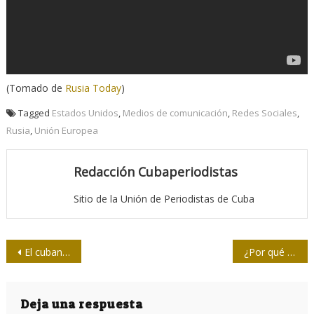
(Tomado de
Rusia Today
)
Tagged
Estados Unidos
,
Medios de comunicación
,
Redes Sociales
,
Rusia
,
Unión Europea
Redacción Cubaperiodistas
Sitio de la Unión de Periodistas de Cuba
Navegación
El cubano ucraniólogo
¿Por qué la Unión Europea prohíbe a medios estatales rusos?
de
entradas
Deja una respuesta