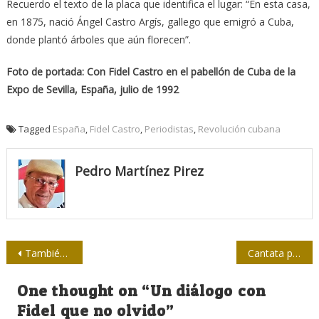
Recuerdo el texto de la placa que identifica el lugar: “En esta casa,
en 1875, nació Ángel Castro Argís, gallego que emigró a Cuba,
donde plantó árboles que aún florecen”.
Foto de portada: Con Fidel Castro en el pabellón de Cuba de la
Expo de Sevilla, España, julio de 1992
Tagged
España
,
Fidel Castro
,
Periodistas
,
Revolución cubana
Pedro Martínez Pirez
Navegación
También en el ajedrez Fidel vive
Cantata por Fidel en la Güinera (+video)
de
One thought on “
Un diálogo con
entradas
Fidel que no olvido
”