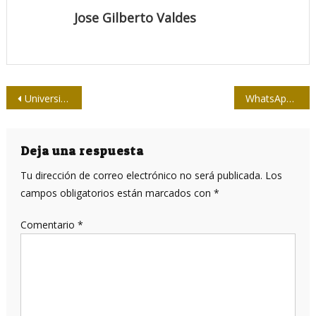
Jose Gilberto Valdes
Navegación
Universidad de Oriente incorpora periodistas tuneros en novedosa vía de superación a distancia
WhatsApp Web ya se puede usar sin que el móvil esté conectado a Internet
de
entradas
Deja una respuesta
Tu dirección de correo electrónico no será publicada.
Los
campos obligatorios están marcados con
*
Comentario
*