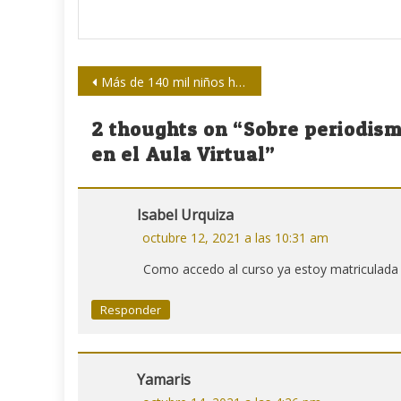
Navegación
Más de 140 mil niños han perdido a unos de sus padres o tutor por la Covid-19 en EE.UU.
de
2 thoughts on “
Sobre periodism
entradas
en el Aula Virtual
”
Isabel Urquiza
octubre 12, 2021 a las 10:31 am
Como accedo al curso ya estoy matriculada 
Responder
Yamaris