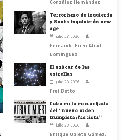
González Hernández
Terrorismo de izquierda
y Santa Inquisición new
age
julio 28, 2026
Fernando Buen Abad
Domínguez
El azúcar de las
estrellas
julio 28, 2026
Frei Betto
Cuba en la encrucijada
del “nuevo orden
trumpista/fascista”
julio 28, 2026
n
Enrique Ubieta Gómez.