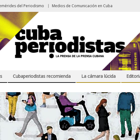
emérides del Periodismo
Medios de Comunicación en Cuba
s
Cubaperiodistas recomienda
La cámara lúcida
Editori