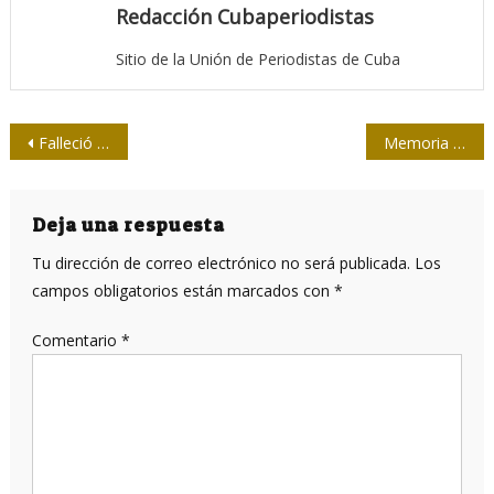
Redacción Cubaperiodistas
Sitio de la Unión de Periodistas de Cuba
Navegación
Falleció Roberto Ortiz , profesional emblemático de la prensa en Holguín
Memoria y justicia para Hubert de Blanck
de
entradas
Deja una respuesta
Tu dirección de correo electrónico no será publicada.
Los
campos obligatorios están marcados con
*
Comentario
*