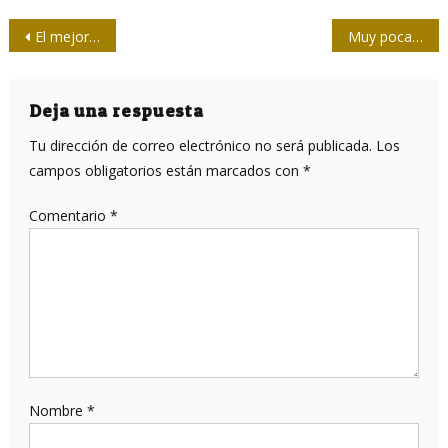
Navegación
El mejor oficio del mundo, …pero el más peligroso
Muy pocas de las vacunas prometidas contra la Covid-19 han llegado a los países más pobres
de
entradas
Deja una respuesta
Tu dirección de correo electrónico no será publicada.
Los
campos obligatorios están marcados con
*
Comentario
*
Nombre
*