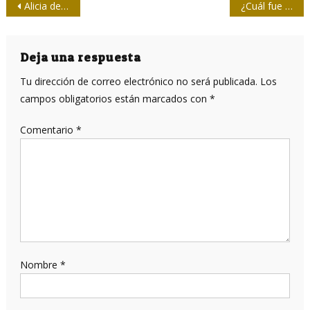
Navegación
Alicia del ensueño y las batallas
¿Cuál fue el destino de quien intentó asesinar a Martí?
de
entradas
Deja una respuesta
Tu dirección de correo electrónico no será publicada.
Los
campos obligatorios están marcados con
*
Comentario
*
Nombre
*