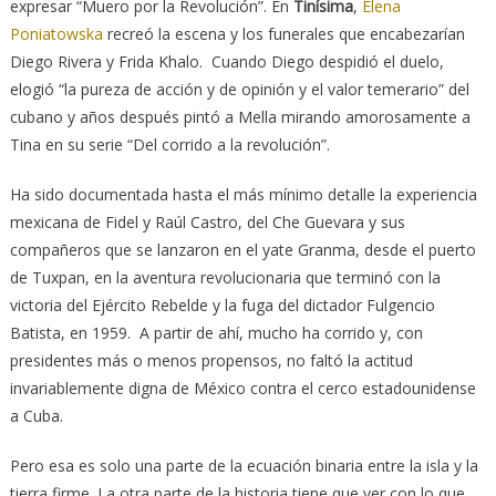
expresar “Muero por la Revolución”. En
Tinísima
,
Elena
Poniatowska
recreó la escena y los funerales que encabezarían
Diego Rivera y Frida Khalo. Cuando Diego despidió el duelo,
elogió “la pureza de acción y de opinión y el valor temerario” del
cubano y años después pintó a Mella mirando amorosamente a
Tina en su serie “Del corrido a la revolución”.
Ha sido documentada hasta el más mínimo detalle la experiencia
mexicana de Fidel y Raúl Castro, del Che Guevara y sus
compañeros que se lanzaron en el yate Granma, desde el puerto
de Tuxpan, en la aventura revolucionaria que terminó con la
victoria del Ejército Rebelde y la fuga del dictador Fulgencio
Batista, en 1959. A partir de ahí, mucho ha corrido y, con
presidentes más o menos propensos, no faltó la actitud
invariablemente digna de México contra el cerco estadounidense
a Cuba.
Pero esa es solo una parte de la ecuación binaria entre la isla y la
tierra firme. La otra parte de la historia tiene que ver con lo que