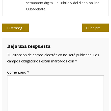
semanario digital La Jiribilla y del diario on line
Cubadebate.
Navegación
Estrategias para combatir las falsas dicotomías y teorías conspirativas durante la pandemia
Cuba presenta a la OMS resultados de vacunas antiCovid-19
de
entradas
Deja una respuesta
Tu dirección de correo electrónico no será publicada.
Los
campos obligatorios están marcados con
*
Comentario
*