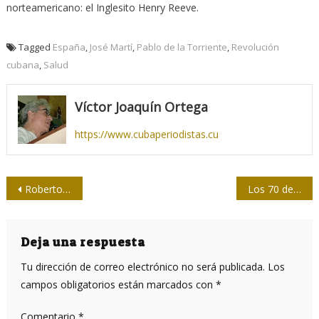
norteamericano: el Inglesito Henry Reeve.
Tagged
España
,
José Martí
,
Pablo de la Torriente
,
Revolución
cubana
,
Salud
Víctor Joaquín Ortega
https://www.cubaperiodistas.cu
Navegación
Roberto Chile en su 67 cumpleaños: “Así viví, vivo y viviré”
Los 70 de Edda Diz
de
entradas
Deja una respuesta
Tu dirección de correo electrónico no será publicada.
Los
campos obligatorios están marcados con
*
Comentario
*