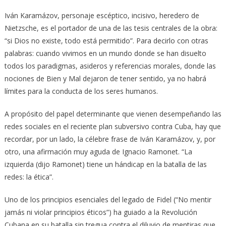
Iván Karamázov, personaje escéptico, incisivo, heredero de
Nietzsche, es el portador de una de las tesis centrales de la obra:
“si Dios no existe, todo está permitido”. Para decirlo con otras
palabras: cuando vivimos en un mundo donde se han disuelto
todos los paradigmas, asideros y referencias morales, donde las
nociones de Bien y Mal dejaron de tener sentido, ya no habrá
límites para la conducta de los seres humanos.
A propósito del papel determinante que vienen desempeñando las
redes sociales en el reciente plan subversivo contra Cuba, hay que
recordar, por un lado, la célebre frase de Iván Karamázov, y, por
otro, una afirmación muy aguda de Ignacio Ramonet. “La
izquierda (dijo Ramonet) tiene un hándicap en la batalla de las
redes: la ética”.
Uno de los principios esenciales del legado de Fidel (“No mentir
jamás ni violar principios éticos”) ha guiado a la Revolución
Cubana en su batalla sin tregua contra el diluvio de mentiras que