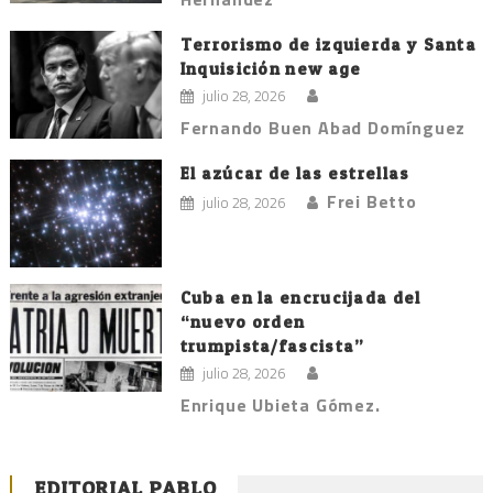
Terrorismo de izquierda y Santa
Inquisición new age
julio 28, 2026
Fernando Buen Abad Domínguez
El azúcar de las estrellas
Frei Betto
julio 28, 2026
Cuba en la encrucijada del
“nuevo orden
trumpista/fascista”
julio 28, 2026
Enrique Ubieta Gómez.
EDITORIAL PABLO