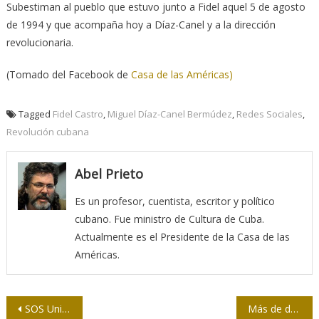
Subestiman al pueblo que estuvo junto a Fidel aquel 5 de agosto
de 1994 y que acompaña hoy a Díaz-Canel y a la dirección
revolucionaria.
(Tomado del Facebook de
Casa de las Américas)
Tagged
Fidel Castro
,
Miguel Díaz-Canel Bermúdez
,
Redes Sociales
,
Revolución cubana
Abel Prieto
Es un profesor, cuentista, escritor y político
cubano. Fue ministro de Cultura de Cuba.
Actualmente es el Presidente de la Casa de las
Américas.
Navegación
SOS United States
Más de dos millones 745 mil cubanos completaron esquema de vacunación anti-COVID-19