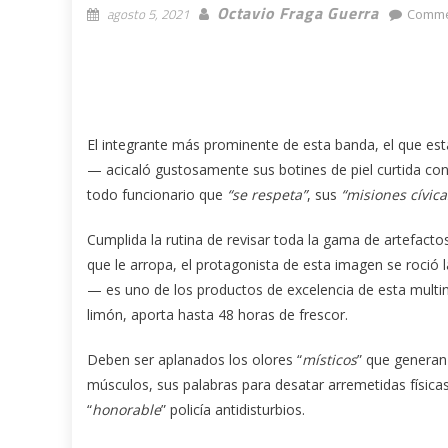
Octavio Fraga Guerra
agosto 5, 2021
Comme
El integrante más prominente de esta banda, el que est
— acicaló gustosamente sus botines de piel curtida con p
todo funcionario que
“se respeta”
, sus
“misiones cívica
Cumplida la rutina de revisar toda la gama de artefacto
que le arropa, el protagonista de esta imagen se roció
— es uno de los productos de excelencia de esta multin
limón, aporta hasta 48 horas de frescor.
Deben ser aplanados los olores “
místicos
” que generan 
músculos, sus palabras para desatar arremetidas físicas
“
honorable
” policía antidisturbios.