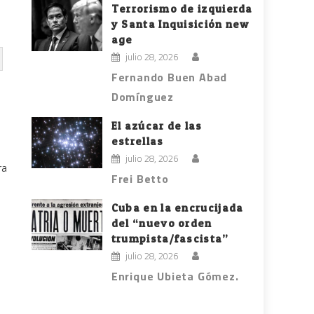
Terrorismo de izquierda
y Santa Inquisición new
age
julio 28, 2026
Fernando Buen Abad
Domínguez
o
El azúcar de las
estrellas
julio 28, 2026
ra
Frei Betto
Cuba en la encrucijada
del “nuevo orden
trumpista/fascista”
julio 28, 2026
Enrique Ubieta Gómez.