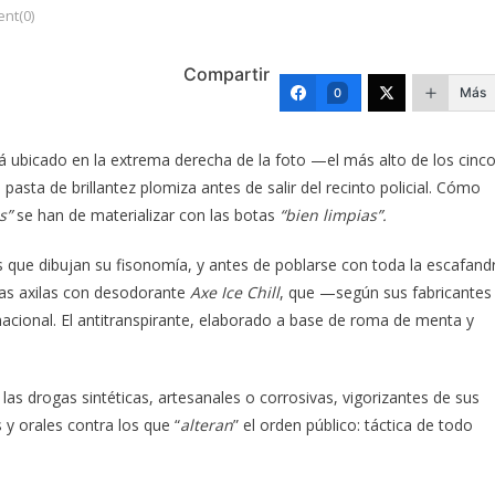
nt(0)
Compartir
Más
0
á ubicado en la extrema derecha de la foto —el más alto de los cinc
asta de brillantez plomiza antes de salir del recinto policial. Cómo
s”
se han de materializar con las botas
“bien limpias”.
s que dibujan su fisonomía, y antes de poblarse con toda la escafand
 las axilas con desodorante
Axe Ice Chill
, que —según sus fabricantes
acional. El antitranspirante, elaborado a base de roma de menta y
las drogas sintéticas, artesanales o corrosivas, vigorizantes de sus
 y orales contra los que “
alteran
” el orden público: táctica de todo