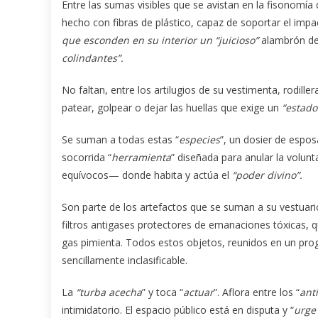
Entre las sumas visibles que se avistan en la fisonomí
hecho con fibras de plástico, capaz de soportar el im
que esconden en su interior un “juicioso”
alambrón de
colindantes”.
No faltan, entre los artilugios de su vestimenta, rodille
patear, golpear o dejar las huellas que exige un
“estado
Se suman a todas estas “
especies
”, un dosier de espos
socorrida “
herramienta
” diseñada para anular la volun
equívocos— donde habita y actúa el
“poder divino”.
Son parte de los artefactos que se suman a su vestuar
filtros antigases protectores de emanaciones tóxicas, 
gas pimienta. Todos estos objetos, reunidos en un progra
sencillamente inclasificable.
La
“turba acecha
” y toca “
actuar
”. Aflora entre los “
ant
intimidatorio. El espacio público está en disputa y “
urge 