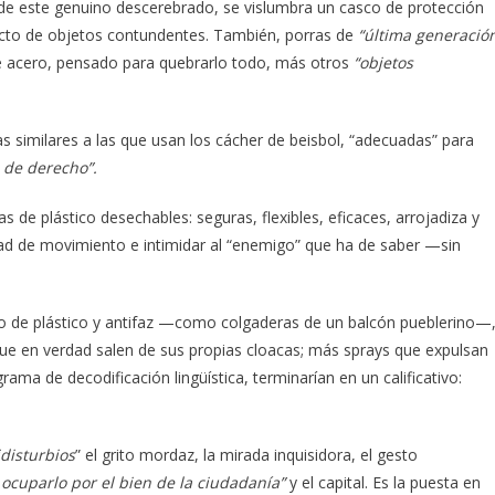
a de este genuino descerebrado, se vislumbra un casco de protección
pacto de objetos contundentes. También, porras de
“última generació
 acero, pensado para quebrarlo todo, más otros
“objetos
ras similares a las que usan los cácher de beisbol, “adecuadas” para
 de derecho”.
as de plástico desechables: seguras, flexibles, eficaces, arrojadiza y
tad de movimiento e intimidar al “enemigo” que ha de saber —sin
io de plástico y antifaz —como colgaderas de un balcón pueblerino—
que en verdad salen de sus propias cloacas; más sprays que expulsan
ma de decodificación lingüística, terminarían en un calificativo:
idisturbios
” el grito mordaz, la mirada inquisidora, el gesto
ocuparlo por el bien de la ciudadanía”
y el capital. Es la puesta en