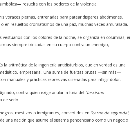
imbólica— resuelta con los poderes de la violencia.
 mis voraces piernas, entrenadas para patear dispares abdómenes,
, o en resueltos cromatismos de una paz, muchas veces amurallada.
es vestuarios con los colores de la noche, se organiza en columnas, e
us armas siempre trincadas en su cuerpo contra un enemigo,
la aritmética de la ingeniería antidisturbios, que en verdad es una
, mediático, empresarial. Una suma de fuerzas brutas —sin más—
on manuales y prácticas represivas diseñadas para infligir dolor.
gnado, contra quien exige anular la furia del
“fascismo
a de serlo.
de negros, mestizos o inmigrantes, convertidos en
“carne de segunda”
;
 de una nación que asume el sistema penitenciario como un negocio