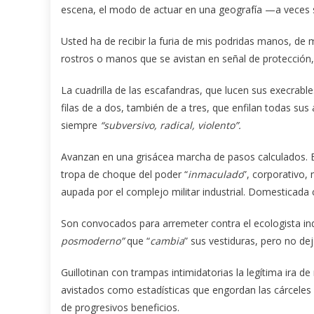
escena, el modo de actuar en una geografía —a veces s
Usted ha de recibir la furia de mis podridas manos, de
rostros o manos que se avistan en señal de protección
La cuadrilla de las escafandras, que lucen sus execrabl
filas de a dos, también de a tres, que enfilan todas s
siempre
“subversivo, radical, violento”.
Avanzan en una grisácea marcha de pasos calculados. Es 
tropa de choque del poder “
inmaculado
”, corporativo
aupada por el complejo militar industrial. Domesticada c
Son convocados para arremeter contra el ecologista indi
posmoderno”
que “
cambia
” sus vestiduras, pero no dej
Guillotinan con trampas intimidatorias la legítima ira 
avistados como estadísticas que engordan las cárceles
de progresivos beneficios.