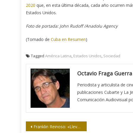
2020
que, en esta última década, cada año ocurren más d
Estados Unidos.
Foto de portada: John Rudoff /Anadolu Agency
(Tomado de
Cuba en Resumen
)
Tagged
América Latina
,
Estados Unidos
,
Sociedad
Octavio Fraga Guerra
Periodista y articulista de c
publicaciones Cubarte y La Jir
Comunicación Audiovisual por
Navegación
Franklin Reinoso: «Llevo la radio en las venas»