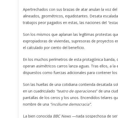
Apertrechados con sus brazas de atar anulan la voz del
alineados, geométricos, equidistantes. Desata escalada
trabajos peor pagados en estas, las naciones del
“esta
Son los mismos que aplanan las legítimas protestas qu
expropiadoras de viviendas, supresoras de proyectos emp
el calculado por ciento del beneficio.
En los muchos perímetros de esta protagónica banda, 
operan asimétricos carros lanza aguas. Tras ellos, a la
dispuestos como fuerzas adicionales para contener los s
Son las huellas de una cotidiana contienda desatada so
en un cuadriculado
“teatro de operaciones
” de una ciu
pantallas de los ceros y los unos. Encendidos telares q
nombre de una
“incólume democracia”.
La bien conocida
BBC News
—nada sospechosa de ser 