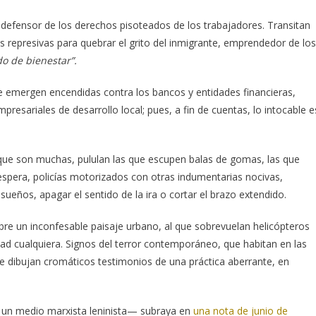
 defensor de los derechos pisoteados de los trabajadores. Transitan
s represivas para quebrar el grito del inmigrante, emprendedor de los
do de bienestar”.
e emergen encendidas contra los bancos y entidades financieras,
resariales de desarrollo local; pues, a fin de cuentas, lo intocable e
que son muchas, pululan las que escupen balas de gomas, las que
 espera, policías motorizados con otras indumentarias nocivas,
ueños, apagar el sentido de la ira o cortar el brazo extendido.
bre un inconfesable paisaje urbano, al que sobrevuelan helicópteros
dad cualquiera. Signos del terror contemporáneo, que habitan en las
ue dibujan cromáticos testimonios de una práctica aberrante, en
un medio marxista leninista— subraya en
una nota de junio de