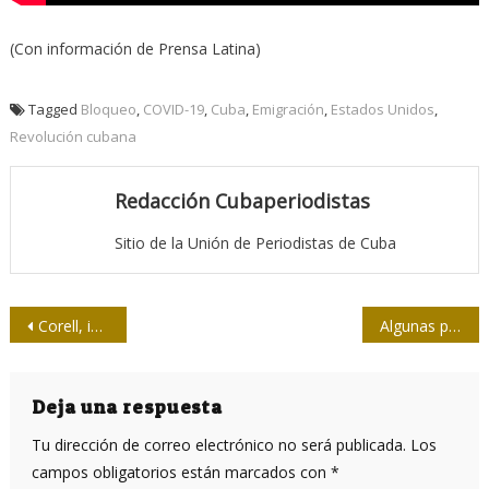
(Con información de Prensa Latina)
Tagged
Bloqueo
,
COVID-19
,
Cuba
,
Emigración
,
Estados Unidos
,
Revolución cubana
Redacción Cubaperiodistas
Sitio de la Unión de Periodistas de Cuba
Navegación
Corell, inmunólogo: “Infectarse con la variante delta después de vacunarse es muy posible”
Algunas preocupaciones desde nuestras filas
de
entradas
Deja una respuesta
Tu dirección de correo electrónico no será publicada.
Los
campos obligatorios están marcados con
*