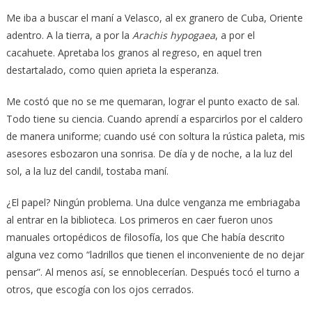
Me iba a buscar el maní a Velasco, al ex granero de Cuba, Oriente
adentro. A la tierra, a por la
Arachis hypogaea
, a por el
cacahuete. Apretaba los granos al regreso, en aquel tren
destartalado, como quien aprieta la esperanza.
Me costó que no se me quemaran, lograr el punto exacto de sal.
Todo tiene su ciencia. Cuando aprendí a esparcirlos por el caldero
de manera uniforme; cuando usé con soltura la rústica paleta, mis
asesores esbozaron una sonrisa. De día y de noche, a la luz del
sol, a la luz del candil, tostaba maní.
¿El papel? Ningún problema. Una dulce venganza me embriagaba
al entrar en la biblioteca. Los primeros en caer fueron unos
manuales ortopédicos de filosofía, los que Che había descrito
alguna vez como “ladrillos que tienen el inconveniente de no dejar
pensar”. Al menos así, se ennoblecerían. Después tocó el turno a
otros, que escogía con los ojos cerrados.