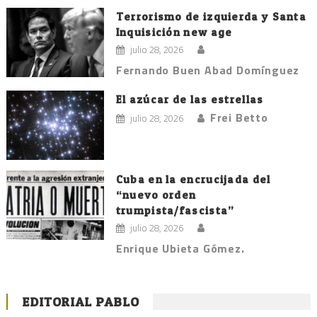
Terrorismo de izquierda y Santa
Inquisición new age
julio 28, 2026
Fernando Buen Abad Domínguez
El azúcar de las estrellas
Frei Betto
julio 28, 2026
Cuba en la encrucijada del
“nuevo orden
trumpista/fascista”
julio 28, 2026
Enrique Ubieta Gómez.
EDITORIAL PABLO