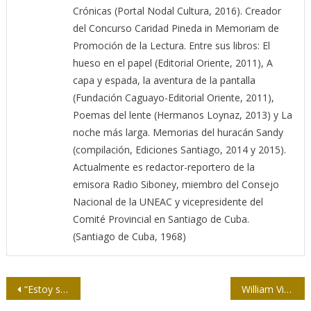
Crónicas (Portal Nodal Cultura, 2016). Creador
del Concurso Caridad Pineda in Memoriam de
Promoción de la Lectura. Entre sus libros: El
hueso en el papel (Editorial Oriente, 2011), A
capa y espada, la aventura de la pantalla
(Fundación Caguayo-Editorial Oriente, 2011),
Poemas del lente (Hermanos Loynaz, 2013) y La
noche más larga. Memorias del huracán Sandy
(compilación, Ediciones Santiago, 2014 y 2015).
Actualmente es redactor-reportero de la
emisora Radio Siboney, miembro del Consejo
Nacional de la UNEAC y vicepresidente del
Comité Provincial en Santiago de Cuba.
(Santiago de Cuba, 1968)
Navegación
“Estoy seguro de que Cuba va a florecer”
William Vizoso Vasallo: hasta siempre campeón