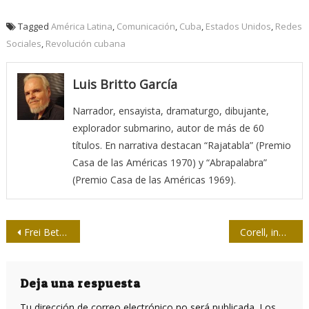
Tagged
América Latina
,
Comunicación
,
Cuba
,
Estados Unidos
,
Redes
Sociales
,
Revolución cubana
Luis Britto García
Narrador, ensayista, dramaturgo, dibujante,
explorador submarino, autor de más de 60
títulos. En narrativa destacan “Rajatabla” (Premio
Casa de las Américas 1970) y “Abrapalabra”
(Premio Casa de las Américas 1969).
Navegación
Frei Betto afirma que Fidel Castro ha sido sembrador de la esperanza liberadora
Corell, inmunólogo: “Infectarse con la variante delta después de vacunarse es muy posible”
de
entradas
Deja una respuesta
Tu dirección de correo electrónico no será publicada.
Los