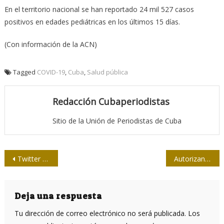
En el territorio nacional se han reportado 24 mil 527 casos
positivos en edades pediátricas en los últimos 15 días.
(Con información de la ACN)
Tagged
COVID-19
,
Cuba
,
Salud pública
Redacción Cubaperiodistas
Sitio de la Unión de Periodistas de Cuba
Navegación
Twitter censura la cuenta de la FEU
Autorizan uso de emergencias de vacunas Soberana 02 y Plus
de
entradas
Deja una respuesta
Tu dirección de correo electrónico no será publicada.
Los