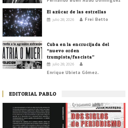
Fernando Buen Abad Domínguez
El azúcar de las estrellas
Frei Betto
julio 28, 2026
Cuba en la encrucijada del
“nuevo orden
trumpista/fascista”
julio 28, 2026
Enrique Ubieta Gómez.
EDITORIAL PABLO