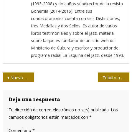
(1993-2008) y dos años subdirector de la revista
Bohemia (2014-2016). Entre sus
condecoraciones cuenta con seis Distinciones,
tres Medallas y dos Sellos. Es autor de varios
libros testimoniales y sobre el jazz, materia
sobre la que es fundador de un sitio web del
Ministerio de Cultura y escritor y productor de
programa radial La Esquina del Jazz, desde 1993.
Navegación
Nuevo ultraje yanqui contra Cuba
Tributo a la memoria histórica cubana
de
entradas
Deja una respuesta
Tu dirección de correo electrónico no será publicada.
Los
campos obligatorios están marcados con
*
Comentario
*