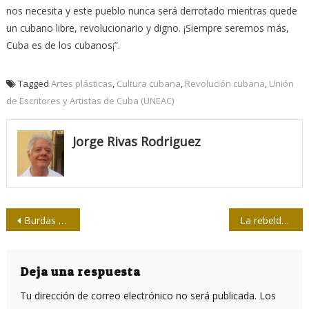
nos necesita y este pueblo nunca será derrotado mientras quede
un cubano libre, revolucionario y digno. ¡Siempre seremos más,
Cuba es de los cubanos¡”.
Tagged
Artes plásticas
,
Cultura cubana
,
Revolución cubana
,
Unión
de Escritores y Artistas de Cuba (UNEAC)
Jorge Rivas Rodriguez
Navegación
Burdas mentiras y omisión de la verdad
La rebelde palabra de los cimarrones
de
entradas
Deja una respuesta
Tu dirección de correo electrónico no será publicada.
Los