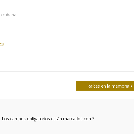
ón cubana
.cu
Raíces en la memoria
.
Los campos obligatorios están marcados con
*