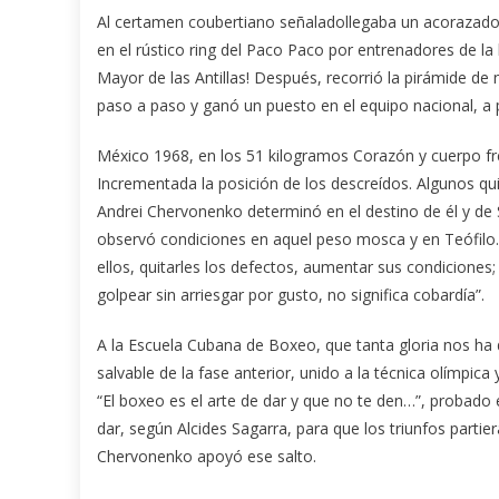
Al certamen coubertiano señaladollegaba un acorazado 
en el rústico ring del Paco Paco por entrenadores de la 
Mayor de las Antillas! Después, recorrió la pirámide de 
paso a paso y ganó un puesto en el equipo nacional, a
México 1968, en los 51 kilogramos Corazón y cuerpo fren
Incrementada la posición de los descreídos. Algunos quis
Andrei Chervonenko determinó en el destino de él y de S
observó condiciones en aquel peso mosca y en Teófilo. S
ellos, quitarles los defectos, aumentar sus condiciones
golpear sin arriesgar por gusto, no significa cobardía”.
A la Escuela Cubana de Boxeo, que tanta gloria nos ha d
salvable de la fase anterior, unido a la técnica olímpic
“El boxeo es el arte de dar y que no te den…”, probado e
dar, según Alcides Sagarra, para que los triunfos partie
Chervonenko apoyó ese salto.