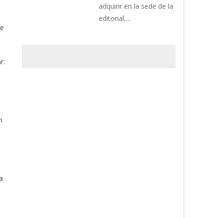
adquirir en la sede de la
editorial,...
de
r:
n
a