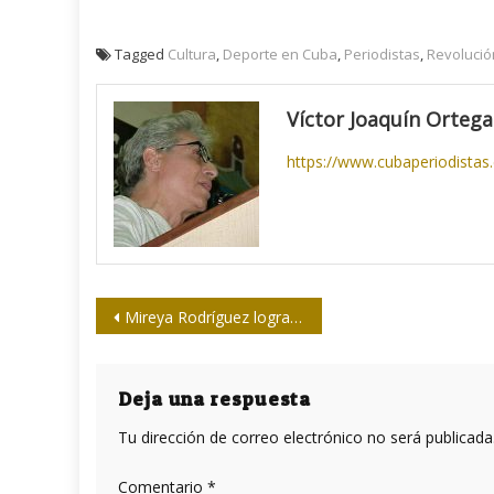
Tagged
Cultura
,
Deporte en Cuba
,
Periodistas
,
Revoluci
Víctor Joaquín Ortega
https://www.cubaperiodistas
Navegación
Mireya Rodríguez logra el sueño de Alejandrina Herrera
de
entradas
Deja una respuesta
Tu dirección de correo electrónico no será publicada
Comentario
*