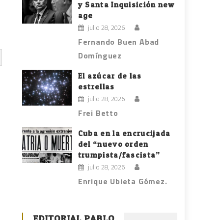
y Santa Inquisición new
age
julio 28, 2026
Fernando Buen Abad
Domínguez
El azúcar de las
estrellas
julio 28, 2026
Frei Betto
Cuba en la encrucijada
del “nuevo orden
trumpista/fascista”
julio 28, 2026
Enrique Ubieta Gómez.
EDITORIAL PABLO