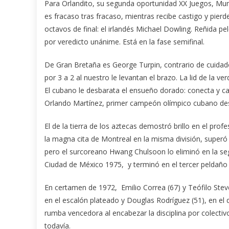
Para Orlandito, su segunda oportunidad XX Juegos, Mun
es fracaso tras fracaso, mientras recibe castigo y pier
octavos de final: el irlandés Michael Dowling. Reñida pe
por veredicto unánime. Está en la fase semifinal.
De Gran Bretaña es George Turpin, contrario de cuidado.
por 3 a 2 al nuestro le levantan el brazo. La lid de la
El cubano le desbarata el ensueño dorado: conecta y cas
Orlando Martínez, primer campeón olímpico cubano desp
El de la tierra de los aztecas demostró brillo en el pr
la magna cita de Montreal en la misma división, superó 
pero el surcoreano Hwang Chulsoon lo eliminó en la se
Ciudad de México 1975, y terminó en el tercer peldañ
En certamen de 1972, Emilio Correa (67) y Teófilo Stev
en el escalón plateado y Douglas Rodríguez (51), en e
rumba vencedora al encabezar la disciplina por colect
todavía.