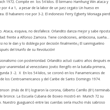
ich 1972. Compite en los 54 kilos. El birmano Hamhung Win ataca y
de por 4 a 1, a pesar de la labor de un juez cegato Un hueso en
lea. El habanero roe por 3-2. El indonesio Ferry Egberty Moniaga pier
 Ataca, esquiva, no desfallece. Orlandito danza mejor y sabe riposta
 verdad: frente a Alfonso Zamora. Tiene condiciones, ambiciona, sueña…
i no le dan y lo doblega por decisión finalmente.¡ El sanmiguelino
ués del triunfo de su Revolución!
ofesionalismo con posterioridad. Orlandito actuó cuatro años después e
por unanimidad al venezolano Jovito Rengifo en la batalla primera,
gunda 3 -2. X En los 54 kilos, se coronó en los Panamericanos de
o de los Centroamericanos y del Caribe de Santo Domingo 1974.
enson (más de 81) lograron la corona, Gilberto Carrillo (81) terminab
l de bronce. La Escuela Cubana de Boxeo mostró en Munich 72 su
ivo. Nuestro guaguancó entre las cuerdas sería mucho más sabroso