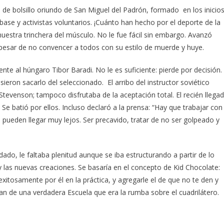
de bolsillo oriundo de San Miguel del Padrón, formado en los inicio
base y activistas voluntarios. ¡Cuánto han hecho por el deporte de la
nuestra trinchera del músculo. No le fue fácil sin embargo. Avanzó
 pesar de no convencer a todos con su estilo de muerde y huye.
te al húngaro Tibor Baradi. No le es suficiente: pierde por decisión.
ieron sacarlo del seleccionado. El arribo del instructor soviético
tevenson; tampoco disfrutaba de la aceptación total. El recién llega
e batió por ellos. Incluso declaró a la prensa: “Hay que trabajar con
; pueden llegar muy lejos. Ser precavido, tratar de no ser golpeado y
ado, le faltaba plenitud aunque se iba estructurando a partir de lo
a y las nuevas creaciones. Se basaría en el concepto de Kid Chocolate:
xitosamente por él en la práctica, y agregarle el de que no te den y
ran de una verdadera Escuela que era la rumba sobre el cuadrilátero.