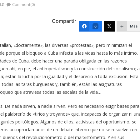
ez
Comment(0)
Compartir
Más
0
allan, «doctamente», las diversas «protestas», pero minimizan el
le porque el bloqueo a Cuba infecta a las vidas hasta lo más íntimo.
ridades de Cuba, debe hacer una parada obligada en las razones
uen ahí, en pie, el antimperialismo y la construcción del socialismo; a
ida; están la lucha por la igualdad y el desprecio a toda exclusión. Está 
e todas las taras burguesas y, también, están las asignaturas
loqueo que atraviesa todas las escalas de la vida…
s. De nada sirven, a nadie sirven. Pero es necesario exigir bases para
palabrerío de «tirios y troyanos» que, incapaces de organizar ni un
urúes politólogos. Algunos de ellos, activistas del oportunismo, se
oceros autoproclamados de un debate interno que no se resuelve con
n dueños del revolucionómetro o del marxistómetro. Y en sus