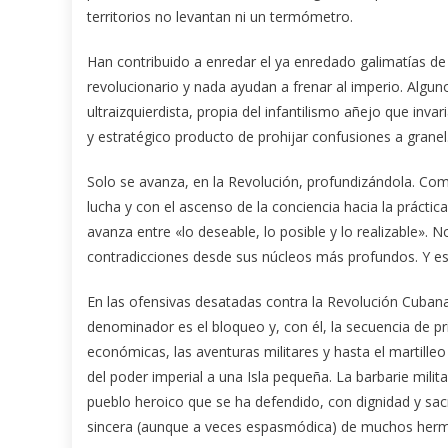
territorios no levantan ni un termómetro.
Han contribuido a enredar el ya enredado galimatías d
revolucionario y nada ayudan a frenar al imperio. Alg
ultraizquierdista, propia del infantilismo añejo que inv
y estratégico producto de prohijar confusiones a granel
Solo se avanza, en la Revolución, profundizándola. Co
lucha y con el ascenso de la conciencia hacia la práctic
avanza entre «lo deseable, lo posible y lo realizable». N
contradicciones desde sus núcleos más profundos. Y es
En las ofensivas desatadas contra la Revolución Cubana,
denominador es el bloqueo y, con él, la secuencia de p
económicas, las aventuras militares y hasta el martill
del poder imperial a una Isla pequeña. La barbarie milit
pueblo heroico que se ha defendido, con dignidad y sacrif
sincera (aunque a veces espasmódica) de muchos her