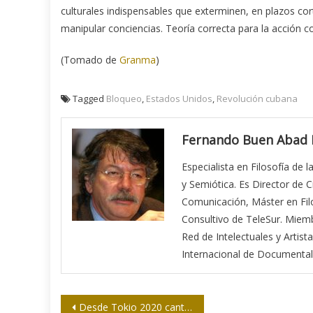
culturales indispensables que exterminen, en plazos cor
manipular conciencias. Teoría correcta para la acción c
(Tomado de
Granma
)
Tagged
Bloqueo
,
Estados Unidos
,
Revolución cubana
Fernando Buen Abad
Especialista en Filosofía de l
y Semiótica. Es Director de 
Comunicación, Máster en Filo
Consultivo de TeleSur. Miem
Red de Intelectuales y Arti
Internacional de Documentali
Navegación
Desde Tokio 2020 canta Nicolás Guillén