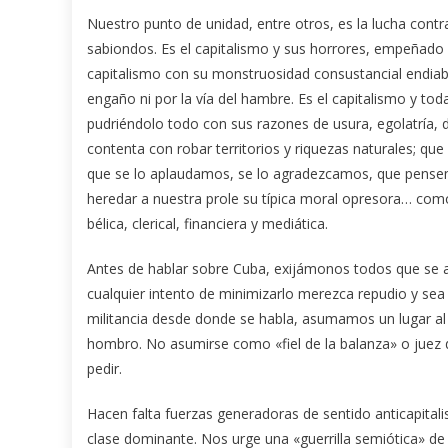
Nuestro punto de unidad, entre otros, es la lucha contr
sabiondos. Es el capitalismo y sus horrores, empeñado e
capitalismo con su monstruosidad consustancial endiabla
engaño ni por la vía del hambre. Es el capitalismo y t
pudriéndolo todo con sus razones de usura, egolatría, d
contenta con robar territorios y riquezas naturales; qu
que se lo aplaudamos, se lo agradezcamos, que pense
heredar a nuestra prole su típica moral opresora… como 
bélica, clerical, financiera y mediática.
Antes de hablar sobre Cuba, exijámonos todos que se as
cualquier intento de minimizarlo merezca repudio y sea
militancia desde donde se habla, asumamos un lugar a
hombro. No asumirse como «fiel de la balanza» o juez 
pedir.
Hacen falta fuerzas generadoras de sentido anticapitalis
clase dominante. Nos urge una «guerrilla semiótica» de 