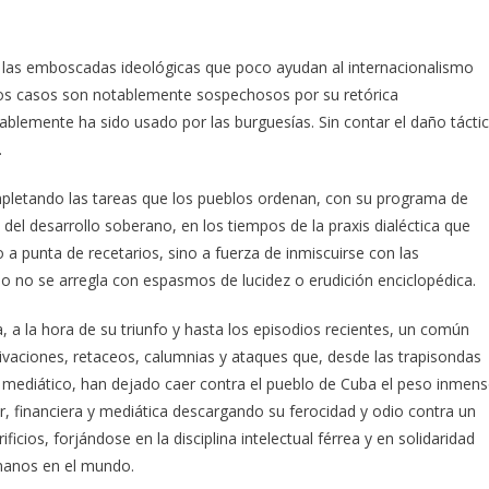
e las emboscadas ideológicas que poco ayudan al internacionalismo
unos casos son notablemente sospechosos por su retórica
ariablemente ha sido usado por las burguesías. Sin contar el daño tácti
.
mpletando las tareas que los pueblos ordenan, con su programa de
a del desarrollo soberano, en los tiempos de la praxis dialéctica que
o a punta de recetarios, sino a fuerza de inmiscuirse con las
o no se arregla con espasmos de lucidez o erudición enciclopédica.
 a la hora de su triunfo y hasta los episodios recientes, un común
rivaciones, retaceos, calumnias y ataques que, desde las trapisondas
eo mediático, han dejado caer contra el pueblo de Cuba el peso inmen
ar, financiera y mediática descargando su ferocidad y odio contra un
icios, forjándose en la disciplina intelectual férrea y en solidaridad
manos en el mundo.