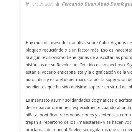
Fernando Buen Abad Domíngu
julio 31, 2021
Hay muchos «sesudos» análisis sobre Cuba. Algunos det
bloqueo reduciéndolo a un factor más. Eso es inaceptab
Si algún revisionismo tiene ganas de auscultar las prio
históricas de su Revolución. Omitirlo es sospechoso. Sig
están el vocerío anticapitalista y la dignificación de la v
autocrítica y está el deber marxista por la superación d
pendientes que ha sido durísimo superar en virtud del b
Es insensato asumir solidaridades dogmáticas o acrítica
desembarcar opiniones, especialmente cuando abunda el 
piñata, pontifican recomendaciones y sentencias como g
trepan al repertorio de los «malestares» y se hacen v
proclamas de manual. Suelen ser ególatras que se cree