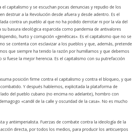
a el capitalismo y se escuchan pocas denuncias y repudio de los
n destruir a la Revolución desde afuera y desde adentro. Es el
da contra un pueblo al que no ha podido derrotar ni por la vía del
oda su basura ideológica esparcida como pandemia de antivalores
ispendio, hurto y corrupción «genéticas». Es el capitalismo que no se
e no se contenta con esclavizar a los pueblos y que, además, pretende
mos que siempre ha tenido la razón por humillarnos y que debemos
si fuese la mejor herencia. Es el capitalismo con su putrefacción
uma posición firme contra el capitalismo y contra el bloqueo, y que
 combatido. Y después hablemos, explicitada la plataforma de
l lado del pueblo cubano (no encima no adelante), hombro con
demagogo «candil de la calle y oscuridad de la casa». No es mucho
ta y antiimperialista. Fuerzas de combate contra la ideología de la
acción directa, por todos los medios, para producir los anticuerpos