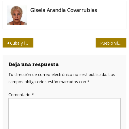
Gisela Arandia Covarrubias
Navegación
Cuba y las prioridades
Pueblo villaclareño envía ayuda solidaria a Matanzas
de
entradas
Deja una respuesta
Tu dirección de correo electrónico no será publicada.
Los
campos obligatorios están marcados con
*
Comentario
*