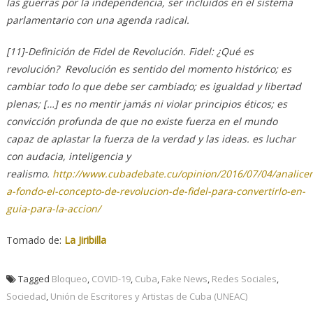
las guerras por la independencia, ser incluidos en el sistema
parlamentario con una agenda radical.
[11]-Definición de Fidel de Revolución. Fidel: ¿Qué es
revolución? Revolución es sentido del momento histórico; es
cambiar todo lo que debe ser cambiado; es igualdad y libertad
plenas; […] es no mentir jamás ni violar principios éticos; es
convicción profunda de que no existe fuerza en el mundo
capaz de aplastar la fuerza de la verdad y las ideas. es luchar
con audacia, inteligencia y
realismo.
http://www.cubadebate.cu/opinion/2016/07/04/analice
a-fondo-el-concepto-de-revolucion-de-fidel-para-convertirlo-en-
guia-para-la-accion/
Tomado de:
La Jiribilla
Tagged
Bloqueo
,
COVID-19
,
Cuba
,
Fake News
,
Redes Sociales
,
Sociedad
,
Unión de Escritores y Artistas de Cuba (UNEAC)