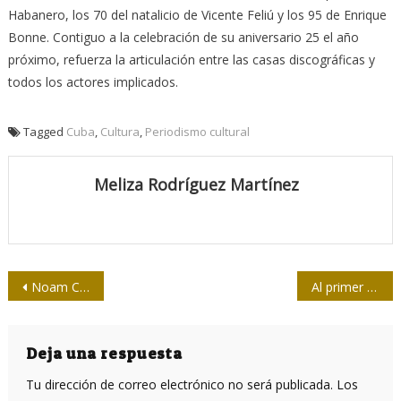
Habanero, los 70 del natalicio de Vicente Feliú y los 95 de Enrique
Bonne. Contiguo a la celebración de su aniversario 25 el año
próximo, refuerza la articulación entre las casas discográficas y
todos los actores implicados.
Tagged
Cuba
,
Cultura
,
Periodismo cultural
Meliza Rodríguez Martínez
Navegación
Noam Chomsky: “Nos encontramos en un período de extinciones masivas”
Al primer campeón olímpico lo expulsaron de Harvard por actuar en Atenas 1896
de
entradas
Deja una respuesta
Tu dirección de correo electrónico no será publicada.
Los