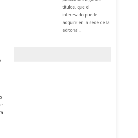
títulos, que el
interesado puede
adquirir en la sede de la
editorial,...
y
as
re
ra
a