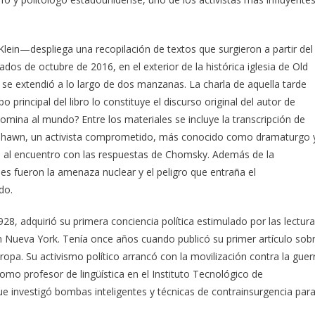
Klein—despliega una recopilación de textos que surgieron a partir del
s de octubre de 2016, en el exterior de la histórica iglesia de Old
se extendió a lo largo de dos manzanas. La charla de aquella tarde
po principal del libro lo constituye el discurso original del autor de
omina al mundo? Entre los materiales se incluye la transcripción de
Shawn, un activista comprometido, más conocido como dramaturgo 
on al encuentro con las respuestas de Chomsky. Además de la
s fueron la amenaza nuclear y el peligro que entraña el
do.
28, adquirió su primera conciencia política estimulado por las lectur
 en Nueva York. Tenía once años cuando publicó su primer artículo sob
ropa. Su activismo político arrancó con la movilización contra la guer
omo profesor de lingüística en el Instituto Tecnológico de
ue investigó bombas inteligentes y técnicas de contrainsurgencia par