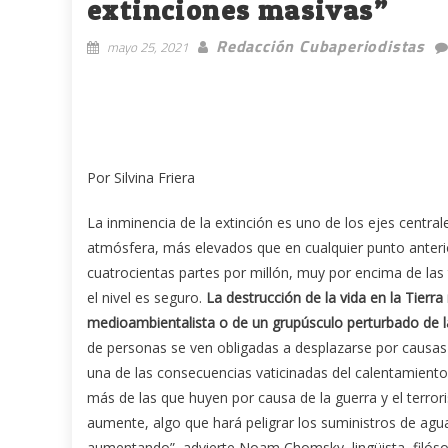
extinciones masivas”
Redacción Cubaperiodistas
mayo 25, 2021
Por Silvina Friera
La inminencia de la extinción es uno de los ejes centrale
atmósfera, más elevados que en cualquier punto anteri
cuatrocientas partes por millón, muy por encima de las 
el nivel es seguro.
La destrucción de la vida en la Tierr
medioambientalista o de un grupúsculo perturbado de la
de personas se ven obligadas a desplazarse por causas
una de las consecuencias vaticinadas del calentamiento
más de las que huyen por causa de la guerra y el terrori
aumente, algo que hará peligrar los suministros de agu
aumentando”, advierte Noam Chomsky, lingüista, filósof