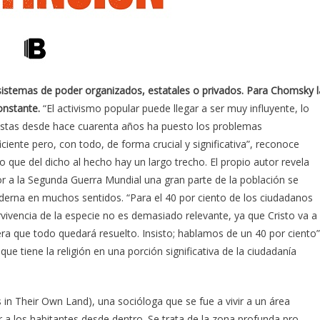
sistemas de poder organizados, estatales o privados. Para Chomsky l
onstante.
“El activismo popular puede llegar a ser muy influyente, lo
vistas desde hace cuarenta años ha puesto los problemas
ciente pero, con todo, de forma crucial y significativa”, reconoce
que del dicho al hecho hay un largo trecho. El propio autor revela
r a la Segunda Guerra Mundial una gran parte de la población se
derna en muchos sentidos. “Para el 40 por ciento de los ciudadanos
vivencia de la especie no es demasiado relevante, ya que Cristo va a
a que todo quedará resuelto. Insisto; hablamos de un 40 por ciento”
ue tiene la religión en una porción significativa de la ciudadanía
in Their Own Land), una socióloga que se fue a vivir a un área
 a los habitantes desde dentro. Se trata de la zona profunda pro-