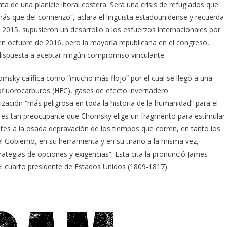
ta de una planicie litoral costera. Será una crisis de refugiados que
 más que del comienzo”, aclara el lingüista estadounidense y recuerda
 2015, supusieron un desarrollo a los esfuerzos internacionales por
 en octubre de 2016, pero la mayoría republicana en el congreso,
dispuesta a aceptar ningún compromiso vinculante.
msky califica como “mucho más flojo” por el cual se llegó a una
rofluorocarburos (HFC), gases de efecto invernadero
zación “más peligrosa en toda la historia de la humanidad” para el
a es tan preocupante que Chomsky elige un fragmento para estimular
ites a la osada depravación de los tiempos que corren, en tanto los
l Gobierno, en su herramienta y en su tirano a la misma vez,
ategias de opciones y exigencias”. Esta cita la pronunció James
l cuarto presidente de Estados Unidos (1809-1817).