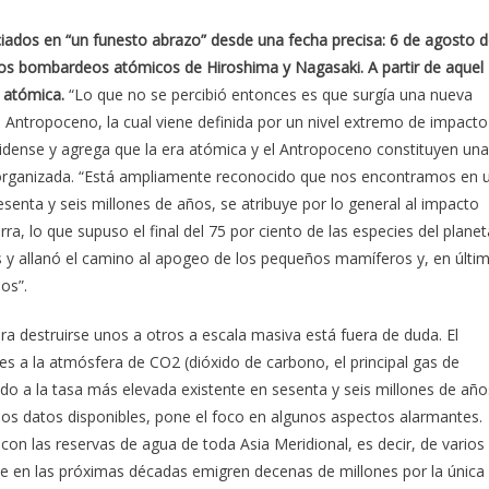
iados en “un funesto abrazo” desde una fecha precisa: 6 de agosto 
los bombardeos atómicos de Hiroshima y Nagasaki. A partir de aquel
a atómica.
“Lo que no se percibió entonces es que surgía una nueva
ntropoceno, la cual viene definida por un nivel extremo de impacto
nidense y agrega que la era atómica y el Antropoceno constituyen una
organizada. “Está ampliamente reconocido que nos encontramos en 
esenta y seis millones de años, se atribuye por lo general al impacto
rra, lo que supuso el final del 75 por ciento de las especies del planet
os y allanó el camino al apogeo de los pequeños mamíferos y, en últi
os”.
 destruirse unos a otros a escala masiva está fuera de duda. El
 a la atmósfera de CO2 (dióxido de carbono, el principal gas de
 a la tasa más elevada existente en sesenta y seis millones de año
os datos disponibles, pone el foco en algunos aspectos alarmantes.
 con las reservas de agua de toda Asia Meridional, es decir, de varios
e en las próximas décadas emigren decenas de millones por la única