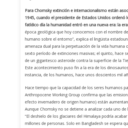
Para Chomsky extinción e internacionalismo están asoc
1945, cuando el presidente de Estados Unidos ordenó 
fatídico día la humanidad entró en una nueva era: la er
época geológica que hoy conocemos con el nombre de A
humano sobre el entorno”, explica el lingüista estadou
amenaza dual para la perpetuación de la vida humana 
sexto período de extinciones masivas; el quinto, hace s
de un gigantesco asteroide contra la superficie de la Tie
Este acontecimiento puso fin a la era de los dinosauri
instancia, de los humanos, hace unos doscientos mil añ
Hace tiempo que la capacidad de los seres humanos para
Anthropocene Working Group confirma que las emisiones
efecto invernadero de origen humano) están aumentando
Aunque Chomsky no se detiene a analizar cada uno de l
“El deshielo de los glaciares del Himalaya podría acabar
millones de personas. Solo en Bangladesh se espera qu