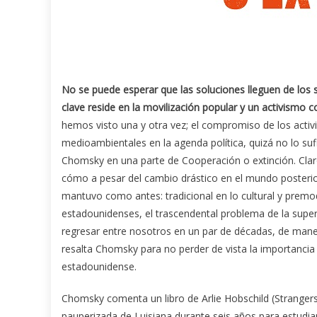
No se puede esperar que las soluciones lleguen de los 
clave reside en la movilización popular y un activismo c
hemos visto una y otra vez; el compromiso de los acti
medioambientales en la agenda política, quizá no lo sufi
Chomsky en una parte de Cooperación o extinción. Claro 
cómo a pesar del cambio drástico en el mundo posterio
mantuvo como antes: tradicional en lo cultural y premo
estadounidenses, el trascendental problema de la super
regresar entre nosotros en un par de décadas, de maner
resalta Chomsky para no perder de vista la importancia q
estadounidense.
Chomsky comenta un libro de Arlie Hobschild (Strangers 
pauperizada de Luisiana durante seis años para estudiar