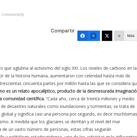
Comment(0)
Compartir
Más
0
s que aglutina al activismo del siglo XXI. Los niveles de carbono en la
or de la historia humana, aumentaron con celeridad hasta más de
trescientas cincuenta partes por millón hasta las que se considera q
a no es un relato apocalíptico, producto de la desmesurada imaginaci
 comunidad científica.
“Cada año, cerca de treinta millones y medio
 de desastres naturales como inundaciones y tormentas; se trata de
 global y significa casi una persona por segundo, es decir muchísima
smo. A medida que los glaciares se derritan y el nivel del mar
a de un vasto número de personas, estas cifras seguirán
o y politólogo estadounidense, uno de los activistas más influyente