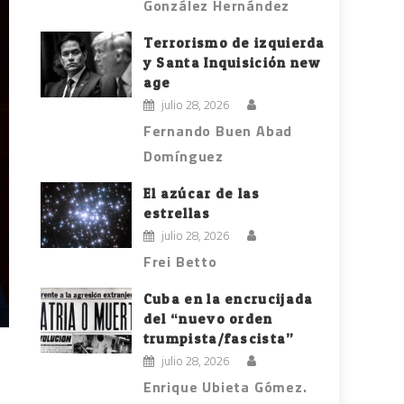
González Hernández
Terrorismo de izquierda
y Santa Inquisición new
age
julio 28, 2026
Fernando Buen Abad
Domínguez
El azúcar de las
estrellas
julio 28, 2026
Frei Betto
Cuba en la encrucijada
del “nuevo orden
trumpista/fascista”
julio 28, 2026
Enrique Ubieta Gómez.