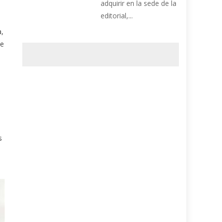
adquirir en la sede de la
editorial,...
a,
de
s