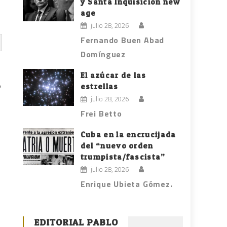
y Santa Inquisición new
age
julio 28, 2026
Fernando Buen Abad
Domínguez
El azúcar de las
ó
estrellas
e
julio 28, 2026
Frei Betto
Cuba en la encrucijada
del “nuevo orden
trumpista/fascista”
julio 28, 2026
Enrique Ubieta Gómez.
EDITORIAL PABLO