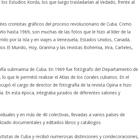
los Estudios Korda, los que luego trasladarían al Vedado, frente al
ntes cronistas gráficos del proceso revolucionario de Cuba. Como
ño hasta 1969, son muchas de las fotos que le hizo al líder de la
ido por la Isla y en viajes a Venezuela, Estados Unidos, Canadá,
ios El Mundo, Hoy, Granma y las revistas Bohemia, Inra, Carteles,
rafía submarina de Cuba. En 1969 fue fotógrafo del Departamento de
o que le permitió realizar el Atlas de los corales cubanos. En el
cupó el cargo de director de fotografía de la revista Opina e hizo
. En esta época, integraba jurados de diferentes salones y
duales y en más de 40 colectivas, llevadas a varios países de
lizado documentales y editados libros y catálogos.
Artistas de Cuba y recibió numerosas distinciones y condecoraciones,