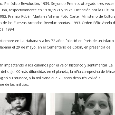
Año. Periódico Revolución, 1959. Segundo Premio, otorgado tres veces
Cuba, respectivamente en 1970,1971 y 1975. Distinción por la Cultura
82. Premio Rubén Martínez Villena. Foto-Cartel. Ministerio de Cultur
 de las Fuerzas Armadas Revolucionarias, 1993. Orden Félix Varela 
ba, 1994.
ptiembre en La Habana y a los 72 años falleció en Paris de un infarto
Habana el 29 de mayo, en el Cementerio de Colón, en presencia de
n impactando a los cubanos por el valor histórico y sentimental. La
s del siglo XX más difundidas en el planeta; la niña campesina de Mina
ginó su muñeca, y la miliciana que 20 años después volvió a
me de las milicias.