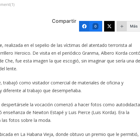
ment(1)
Compartir
Más
0
 realizada en el sepelio de las víctimas del atentado terrorista al
rrillero Heroico. De visita en el periódico Granma, Albero Korda cont
 de Che, fue esta imagen la que escogió, sin imaginar que sería una d
el lente.
rabajó como visitador comercial de materiales de oficina y
y diferente al trabajo que desempeñaba.
 al despertársele la vocación comenzó a hacer fotos como autodidacta
ó enseñanza de Newton Estapé y Luis Pierce (Luis Korda). Era la
n las fotos sobre la moda.
bicada en La Habana Vieja, donde obtuvo un premio que le permitió,