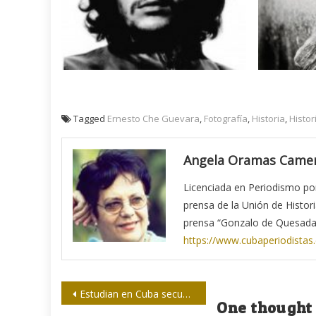
Tagged
Ernesto Che Guevara
,
Fotografía
,
Historia
,
Histor
Angela Oramas Came
Licenciada en Periodismo por 
prensa de la Unión de Histor
prensa “Gonzalo de Quesada
https://www.cubaperiodistas
Navegación
Estudian en Cuba secuelas renales de la Covid-19
One thought 