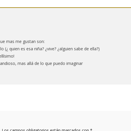
que mas me gustan son:
o (¿ quien es esa niña? ¿vive? ¿alguien sabe de ella?)
llísimo!
randioso, mas allá de lo que puedo imaginar
.
Los campos obligatorios están marcados con
*