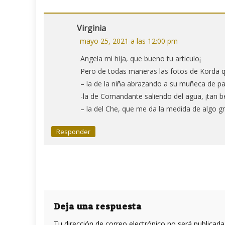
de
entradas
Virginia
mayo 25, 2021 a las 12:00 pm
Angela mi hija, que bueno tu articulo¡
Pero de todas maneras las fotos de Korda 
– la de la niña abrazando a su muñeca de pal
-la de Comandante saliendo del agua, ¡tan be
– la del Che, que me da la medida de algo g
Responder
Deja una respuesta
Tu dirección de correo electrónico no será publicada