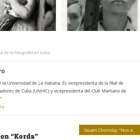
ia de la fotografía en Cuba
ro
la Universidad de La Habana. Es vicepresidenta de la filial de
iadores de Cuba (UNHIC) y vicepresidenta del Club Martiano de
”
.cu
Noam Chomsky: “Nos encontramos en un período de extinciones masivas”
on “
Korda
”