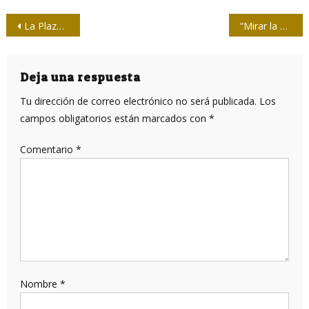
Navegación
La Plaza del 1ro. de mayo en Cuba
“Mirar la historia con ojos nuevos”
de
entradas
Deja una respuesta
Tu dirección de correo electrónico no será publicada.
Los
campos obligatorios están marcados con
*
Comentario
*
Nombre
*