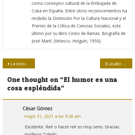
como consejero cultural de la Embajada de
Cuba en España. Entre otros reconocimientos ha
recibido la Distinción Por la Cultura Nacional y el
Premio de la Crítica de Ciencias Sociales, este
último por su libro Cesto de llamas. Biografía de
José Martí. (Velasco, Holguín, 1950).
Navegación
La breve historia del “Caimán” contada por el Diablo Díaz (I Parte)
El asalto simbólico contra Cuba
de
One thought on “
El humor es una
entradas
cosa espléndida
”
César Gómez
mayo 31, 2021 a las 9:28 am
Excelente. Reír o hacer reír es muy serio. Gracias
profesor Toledo.