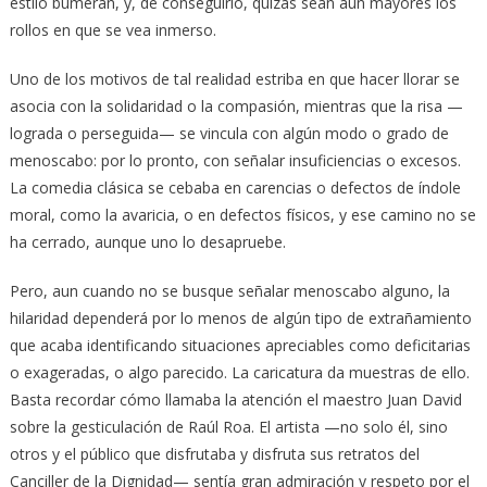
estilo búmeran, y, de conseguirlo, quizás sean aún mayores los
rollos en que se vea inmerso.
Uno de los motivos de tal realidad estriba en que hacer llorar se
asocia con la solidaridad o la compasión, mientras que la risa —
lograda o perseguida— se vincula con algún modo o grado de
menoscabo: por lo pronto, con señalar insuficiencias o excesos.
La comedia clásica se cebaba en carencias o defectos de índole
moral, como la avaricia, o en defectos físicos, y ese camino no se
ha cerrado, aunque uno lo desapruebe.
Pero, aun cuando no se busque señalar menoscabo alguno, la
hilaridad dependerá por lo menos de algún tipo de extrañamiento
que acaba identificando situaciones apreciables como deficitarias
o exageradas, o algo parecido. La caricatura da muestras de ello.
Basta recordar cómo llamaba la atención el maestro Juan David
sobre la gesticulación de Raúl Roa. El artista —no solo él, sino
otros y el público que disfrutaba y disfruta sus retratos del
Canciller de la Dignidad— sentía gran admiración y respeto por el