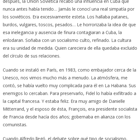
después, la Unión Soviética recabó una influencia en Cuba que
nunca antes había tenido… Jamás le conocí una real simpatía por
los soviéticos. Era excesivamente esteta. Los hallaba patanes,
burdos, vulgares, toscos, pesados… Le horrorizaba la idea de que
esa inelegancia y ausencia de finura contagiaran a Cuba, la
enlodaran. Soñaba con un socialismo culto, refinado. La cultura
era su unidad de medida. Quien careciera de ella quedaba excluido
del círculo de sus relaciones.
Cuando se instaló en París, en 1983, como embajador cerca de la
Unesco, nos vimos mucho más a menudo. La atmósfera, me
contó, se había vuelto muy complicada para él en La Habana. Sus
enemigos lo cercaban. Para preservarlo, Fidel lo había exfiltrado a
la capital francesa. Y estaba feliz. Era muy amigo de Danielle
Mitterrand, y el esposo de ésta, François, era presidente socialista
de Francia desde hacía dos años; gobernaba en alianza con los
comunistas.
Cuando Alfredo llegó, el debate sobre qué tipo de socialismo,