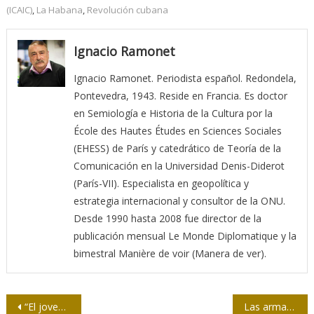
(ICAIC)
,
La Habana
,
Revolución cubana
Ignacio Ramonet
Ignacio Ramonet. Periodista español. Redondela,
Pontevedra, 1943. Reside en Francia. Es doctor
en Semiología e Historia de la Cultura por la
École des Hautes Études en Sciences Sociales
(EHESS) de París y catedrático de Teoría de la
Comunicación en la Universidad Denis-Diderot
(París-VII). Especialista en geopolítica y
estrategia internacional y consultor de la ONU.
Desde 1990 hasta 2008 fue director de la
publicación mensual Le Monde Diplomatique y la
bimestral Manière de voir (Manera de ver).
Navegación
“El joven rebelde”, entre el neorrealismo y la necesidad de un cine nacional
Las armas de la palabra en las misiones militares cubanas