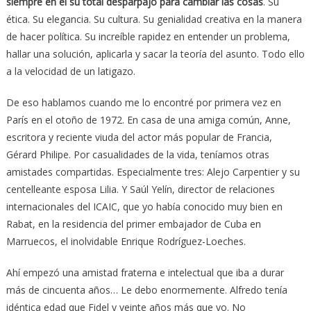
siempre en él su total desparpajo para cambiar las cosas
. Su
ética. Su elegancia. Su cultura. Su genialidad creativa en la manera
de hacer política. Su increíble rapidez en entender un problema,
hallar una solución, aplicarla y sacar la teoría del asunto. Todo ello
a la velocidad de un latigazo.
De eso hablamos cuando me lo encontré por primera vez en
París en el otoño de 1972. En casa de una amiga común, Anne,
escritora y reciente viuda del actor más popular de Francia,
Gérard Philipe. Por casualidades de la vida, teníamos otras
amistades compartidas. Especialmente tres: Alejo Carpentier y su
centelleante esposa Lilia. Y Saúl Yelín, director de relaciones
internacionales del ICAIC, que yo había conocido muy bien en
Rabat, en la residencia del primer embajador de Cuba en
Marruecos, el inolvidable Enrique Rodríguez-Loeches.
Ahí empezó una amistad fraterna e intelectual que iba a durar
más de cincuenta años… Le debo enormemente. Alfredo tenía
idéntica edad que Fidel y veinte años más que yo. No