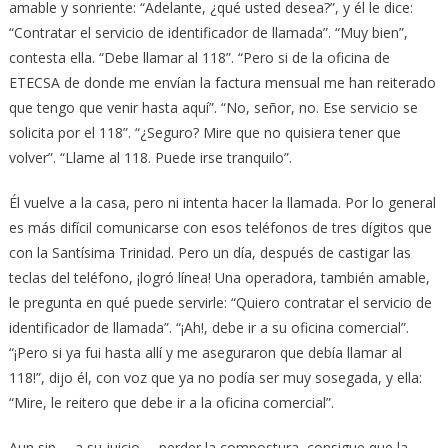
amable y sonriente: “Adelante, ¿qué usted desea?”, y él le dice:
“Contratar el servicio de identificador de llamada”. “Muy bien”,
contesta ella. “Debe llamar al 118”. “Pero si de la oficina de
ETECSA de donde me envían la factura mensual me han reiterado
que tengo que venir hasta aquí”. “No, señor, no. Ese servicio se
solicita por el 118”. “¿Seguro? Mire que no quisiera tener que
volver”. “Llame al 118. Puede irse tranquilo”.
Él vuelve a la casa, pero ni intenta hacer la llamada. Por lo general
es más difícil comunicarse con esos teléfonos de tres dígitos que
con la Santísima Trinidad. Pero un día, después de castigar las
teclas del teléfono, ¡logró línea! Una operadora, también amable,
le pregunta en qué puede servirle: “Quiero contratar el servicio de
identificador de llamada”. “¡Ah!, debe ir a su oficina comercial”.
“¡Pero si ya fui hasta allí y me aseguraron que debía llamar al
118!”, dijo él, con voz que ya no podía ser muy sosegada, y ella:
“Mire, le reitero que debe ir a la oficina comercial”.
Aun sin —a su juicio— perder la compostura, consigue que la