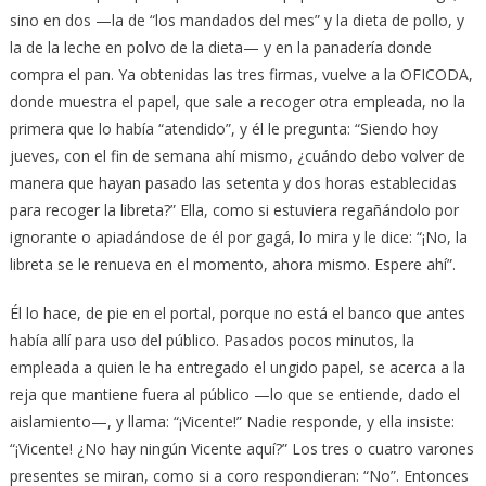
sino en dos —la de “los mandados del mes” y la dieta de pollo, y
la de la leche en polvo de la dieta— y en la panadería donde
compra el pan. Ya obtenidas las tres firmas, vuelve a la OFICODA,
donde muestra el papel, que sale a recoger otra empleada, no la
primera que lo había “atendido”, y él le pregunta: “Siendo hoy
jueves, con el fin de semana ahí mismo, ¿cuándo debo volver de
manera que hayan pasado las setenta y dos horas establecidas
para recoger la libreta?” Ella, como si estuviera regañándolo por
ignorante o apiadándose de él por gagá, lo mira y le dice: “¡No, la
libreta se le renueva en el momento, ahora mismo. Espere ahí”.
Él lo hace, de pie en el portal, porque no está el banco que antes
había allí para uso del público. Pasados pocos minutos, la
empleada a quien le ha entregado el ungido papel, se acerca a la
reja que mantiene fuera al público —lo que se entiende, dado el
aislamiento—, y llama: “¡Vicente!” Nadie responde, y ella insiste:
“¡Vicente! ¿No hay ningún Vicente aquí?” Los tres o cuatro varones
presentes se miran, como si a coro respondieran: “No”. Entonces