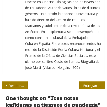
Doctor en Ciencias Filológicas por la Universidad
de La Habana. Autor de varios libros de distintos
géneros. Ha ejercido la docencia universitaria y
ha sido director del Centro de Estudios
Martianos y subdirector de la revista Casa de las
Américas. En la diplomacia se ha desempeñado
como consejero cultural de la Embajada de
Cuba en España. Entre otros reconocimientos ha
recibido la Distinción Por la Cultura Nacional y el
Premio de la Crítica de Ciencias Sociales, este
último por su libro Cesto de llamas. Biografía de
José Martí. (Velasco, Holguín, 1950).
Navegación
Desde el lunes en Cuba segunda etapa de la fase III de Soberana 02
Entregan Bandera de Honor de la UJC al semanario Adelante
de
One thought on “
Tres notas
entradas
kafkianas en tiempos de pandemia
”