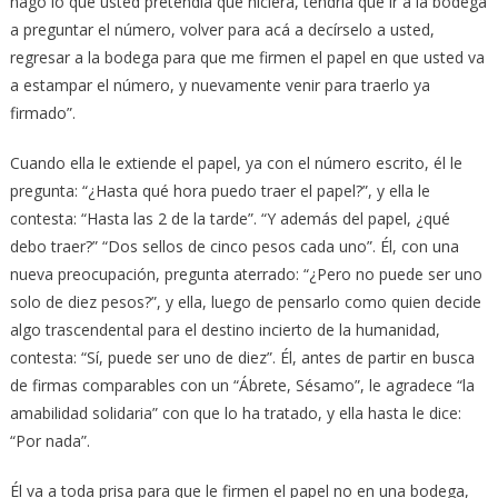
hago lo que usted pretendía que hiciera, tendría que ir a la bodega
a preguntar el número, volver para acá a decírselo a usted,
regresar a la bodega para que me firmen el papel en que usted va
a estampar el número, y nuevamente venir para traerlo ya
firmado”.
Cuando ella le extiende el papel, ya con el número escrito, él le
pregunta: “¿Hasta qué hora puedo traer el papel?”, y ella le
contesta: “Hasta las 2 de la tarde”. “Y además del papel, ¿qué
debo traer?” “Dos sellos de cinco pesos cada uno”. Él, con una
nueva preocupación, pregunta aterrado: “¿Pero no puede ser uno
solo de diez pesos?”, y ella, luego de pensarlo como quien decide
algo trascendental para el destino incierto de la humanidad,
contesta: “Sí, puede ser uno de diez”. Él, antes de partir en busca
de firmas comparables con un “Ábrete, Sésamo”, le agradece “la
amabilidad solidaria” con que lo ha tratado, y ella hasta le dice:
“Por nada”.
Él va a toda prisa para que le firmen el papel no en una bodega,