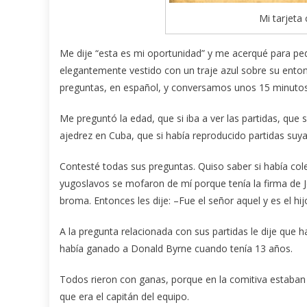
Mi tarjeta 
Me dije “esta es mi oportunidad” y me acerqué para pe
elegantemente vestido con un traje azul sobre su enton
preguntas, en español, y conversamos unos 15 minutos,
Me preguntó la edad, que si iba a ver las partidas, que 
ajedrez en Cuba, que si había reproducido partidas suy
Contesté todas sus preguntas. Quiso saber si había col
yugoslavos se mofaron de mí porque tenía la firma de
broma. Entonces les dije: –Fue el señor aquel y es el hi
A la pregunta relacionada con sus partidas le dije que 
había ganado a Donald Byrne cuando tenía 13 años.
Todos rieron con ganas, porque en la comitiva estaban
que era el capitán del equipo.