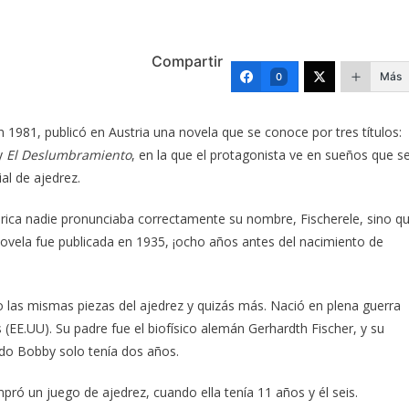
Compartir
Más
0
n 1981, publicó en Austria una novela que se conoce por tres títulos:
y
El Deslumbramiento
, en la que el protagonista ve en sueños que s
l de ajedrez.
rica nadie pronunciaba correctamente su nombre, Fischerele, sino q
novela fue publicada en 1935, ¡ocho años antes del nacimiento de
las mismas piezas del ajedrez y quizás más. Nació en plena guerra
 (EE.UU). Su padre fue el biofísico alemán Gerhardth Fischer, y su
do Bobby solo tenía dos años.
ró un juego de ajedrez, cuando ella tenía 11 años y él seis.