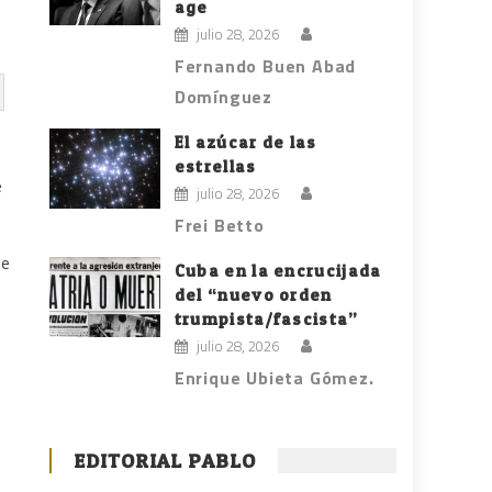
age
julio 28, 2026
Fernando Buen Abad
Domínguez
El azúcar de las
estrellas
e
julio 28, 2026
Frei Betto
ue
Cuba en la encrucijada
del “nuevo orden
trumpista/fascista”
julio 28, 2026
Enrique Ubieta Gómez.
EDITORIAL PABLO