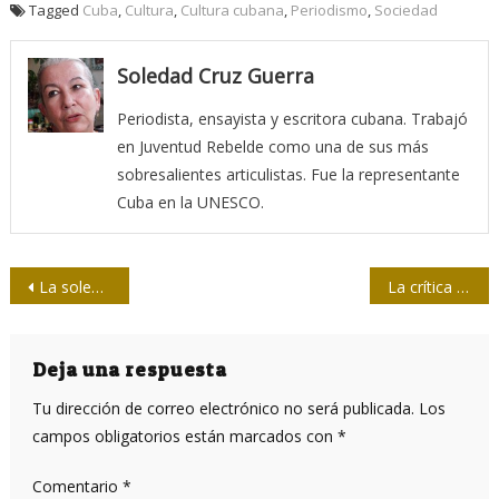
Tagged
Cuba
,
Cultura
,
Cultura cubana
,
Periodismo
,
Sociedad
Soledad Cruz Guerra
Periodista, ensayista y escritora cubana. Trabajó
en Juventud Rebelde como una de sus más
sobresalientes articulistas. Fue la representante
Cuba en la UNESCO.
Navegación
La soledad compartida de la emoción crítica
La crítica cultural: un desafío en primera persona
de
entradas
Deja una respuesta
Tu dirección de correo electrónico no será publicada.
Los
campos obligatorios están marcados con
*
Comentario
*