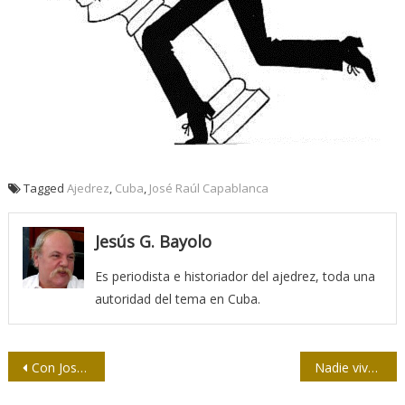
Tagged
Ajedrez
,
Cuba
,
José Raúl Capablanca
Jesús G. Bayolo
Es periodista e historiador del ajedrez, toda una
autoridad del tema en Cuba.
Navegación
Con José Martí, la plena cubanía
Nadie vive del aire
de