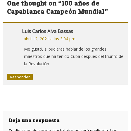
One thought on “
100 años de
entradas
Capablanca Campeón Mundial
”
Luis Carlos Alva Bassas
abril 12, 2021 a las 3:04 pm
Me gustó, si pudieras hablar de los grandes
maestros que ha tenido Cuba después del triunfo de
la Revolución
Responder
Deja una respuesta
Tu dirección de correo electrónico no será publicada.
Los