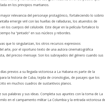
clada en los principios martianos.
ayor relevancia del personaje protagónico, fortaleciendo lo sobrio
ntalla emerge viril con las huellas de ralladuras, los atuendos de
n los cuerpos del celuloide. Este dejar en la película fortalece lo
tiempo ha “pintado” en sus núcleos y rebordes.
ivas que lo singularizan, los otros recursos expresivos
 del arte, por el oportuno texto de una autora cinematográfica
nista, del preciso mensaje. Son los subrayados del género cuando sus
ías previos a su llegada victoriosa a La Habana es parte de la
ara la historia de Cuba, tejida de cronologías, de pasajes que los
scrito en muchos cuadros de sustantivos planos.
e sus palabras y sus ideas. Completa sus apuntes con la toma de La
milo en el campamento militar La Columbia y la entrada victoriosa d