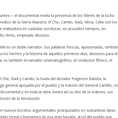
untes— el documental revela la presencia de los líderes de la lucha
edios de la Sierra Maestra. El Che, Camilo, Raúl, Vilma, Celia son los
a realizadora en cuidadas escrituras, en acusados tiempos, en
lto ritmo, empinado discurso.
Fidel es un doble narrador. Sus palabras frescas, apasionadas, sentida
os hechos y la historia de aquellos primeros días, decisivos para el
na, es también el narrador cinematográfico, el conductor fílmico, el
Che, Raúl y Camilo, la huida del dictador Fulgencio Batista, la
 general apoyada por el pueblo y la traición del General Cantillo, s
 documental y en toda la obra. Avista así su don de la oratoria, sus
lsores de la Revolución.
 con nuevos bocetos argumentales jerarquizados en sustantivas ideas
tido moral y humanista de esa gran hazaña, al rol del pueblo que