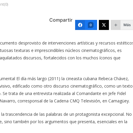
t(0)
Compartir
Más
0
documento desprovisto de intervenciones artísticas y recursos estético
irtuosas texturas e imprescindibles núcleos cinematográficos, es
 aquilatados discursos, fortalecidos con los muchos íconos que
mental El día más largo (2011) la cineasta cubana Rebeca Chávez,
elevisivo, edificado como otro discurso cinematográfico, como un texto
 Se trata de una entrevista realizada al Comandante en Jefe Fidel
is Navarro, corresponsal de la Cadena CMQ Televisión, en Camagüey.
a la trascendencia de las palabras de un protagonista excepcional. No
nte, sino también por los argumentos que presenta, esenciales en la