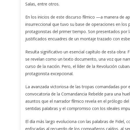
Salas, entre otros.
En los inicios de este discurso fílmico —a manera de ap
insurreccional que tuvo su base de operaciones en los pr
protagonistas del primer tiempo. Son presentados por l
justificados encuadres de un montaje trazado con esbe
Resulta significativo un esencial capítulo de esta obra: 
se revelan como un texto documento, una voz que narra l
curso de la nación. Pero, el líder de la Revolución cuba
protagonista excepcional.
La avanzada victoriosa de las tropas comandadas por el 
convocatoria de la Comandancia Rebelde para una huelga
asuntos que el narrador fílmico revela en el prólogo del
sentidas palabras y el compromiso con los ideales impu
El día más largo evoluciona con las palabras de Fidel,
enfocadas al recuerdo de los compañeros caídos, al sen