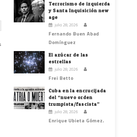
Terrorismo de izquierda
y Santa Inquisición new
age
julio 28, 2026
Fernando Buen Abad
Domínguez
s
El azúcar de las
estrellas
julio 28, 2026
Frei Betto
Cuba en la encrucijada
del “nuevo orden
trumpista/fascista”
julio 28, 2026
Enrique Ubieta Gómez.