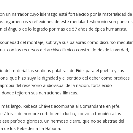
con un narrador cuyo liderazgo está fortalecido por la materialidad de
os argumentos y reflexiones de este medular testimonio son puestos
 en el ángulo de lo logrado por más de 57 años de épica humanista.
a sobriedad del montaje, subraya sus palabras como discurso medular
a, con los recursos del archivo fílmico construido desde la verdad,
o del material las sentidas palabras de Fidel para el pueblo y sus
nal que hizo suya la dignidad y el sentido del deber como predicas
propia del reservorio audiovisual de la nación, fortalecido
 donde tejieron sus narraciones fílmicas.
ía más largo, Rebeca Chávez acompaña al Comandante en Jefe.
táforas de hombre curtido en la lucha, convoca también a los
e ese período glorioso. Un hermoso cierre, que no se abstrae del
rada de los Rebeldes a La Habana.