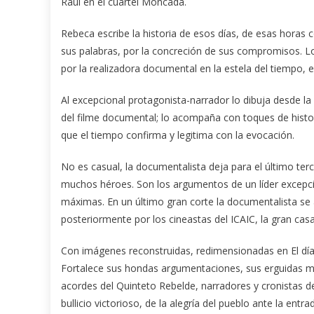
Raúl en el cuartel Moncada.
Rebeca escribe la historia de esos días, de esas horas 
sus palabras, por la concreción de sus compromisos. L
por la realizadora documental en la estela del tiempo,
Al excepcional protagonista-narrador lo dibuja desde l
del filme documental; lo acompaña con toques de histori
que el tiempo confirma y legitima con la evocación.
No es casual, la documentalista deja para el último terci
muchos héroes. Son los argumentos de un líder excepcio
máximas. En un último gran corte la documentalista se a
posteriormente por los cineastas del ICAIC, la gran casa
Con imágenes reconstruidas, redimensionadas en El d
Fortalece sus hondas argumentaciones, sus erguidas me
acordes del Quinteto Rebelde, narradores y cronistas d
bullicio victorioso, de la alegría del pueblo ante la ent