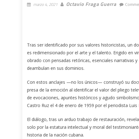
Octavio Fraga Guerra
marzo 4, 2021
Commen
Tras ser identificado por sus valores historicistas, un 
es redimensionado por el arte y el talento. Erigido en v
obrado con pensadas retóricas, esenciales narrativas y
deambulan en sus dominios.
Con estos anclajes —no los únicos— construyó su docu
presa de la emoción al identificar el valor del pliego t
de evocaciones, apuntes históricos y agudo simbolismo.
Castro Ruz el 4 de enero de 1959 por el periodista Lu
El diálogo, tras un arduo trabajo de restauración, revel
solo por la estatura intelectual y moral del testimonia
historia de la nación cubana.