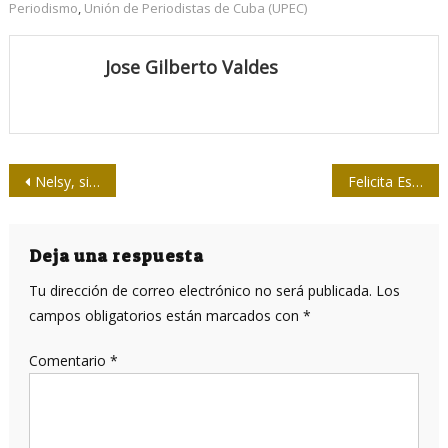
Periodismo
,
Unión de Periodistas de Cuba (UPEC)
Jose Gilberto Valdes
Navegación
Nelsy, siempre periodista, siempre radialista
Felicita Esteban Lazo a los afiliados de la UPEC
de
entradas
Deja una respuesta
Tu dirección de correo electrónico no será publicada.
Los
campos obligatorios están marcados con
*
Comentario
*