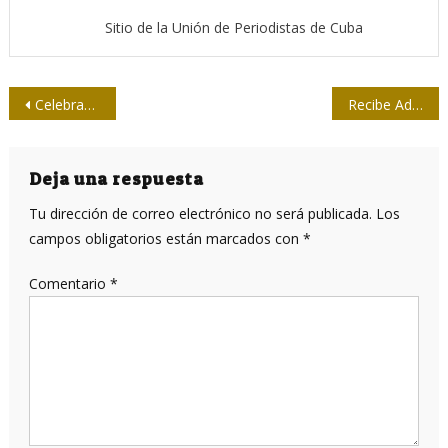
Sitio de la Unión de Periodistas de Cuba
Navegación
Celebran en Las Tunas acto provincial por el Día de la Prensa Cubana
Recibe Adolfo Silva Premio a la Obra de la Vida en Camagüey
de
entradas
Deja una respuesta
Tu dirección de correo electrónico no será publicada.
Los
campos obligatorios están marcados con
*
Comentario
*