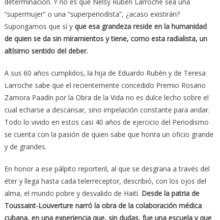
determinación. Y no es que Nelsy Rubén Larroche sea una
“supermujer” o una “superperiodista”, ¿acaso existirán?
Supongamos que sí y
que esa grandeza reside en la humanidad
de quien se da sin miramientos y tiene, como esta radialista, un
altísimo sentido del deber.
A sus 60 años cumplidos, la hija de Eduardo Rubén y de Teresa
Larroche sabe que el recientemente concedido Premio Rosano
Zamora Paadín por la Obra de la Vida no es dulce lecho sobre el
cual echarse a descansar, sino impelación constante para andar.
Todo lo vivido en estos casi 40 años de ejercicio del Periodismo
se cuenta con la pasión de quien sabe que honra un oficio grande
y de grandes.
En honor a ese pálpito reporteril, al que se desgrana a través del
éter y llega hasta cada telerreceptor, describió, con los ojos del
alma, el mundo pobre y desvalido de Haití.
Desde la patria de
Toussaint-Louverture narró la obra de la colaboración médica
cubana, en una experiencia que, sin dudas, fue una escuela y que