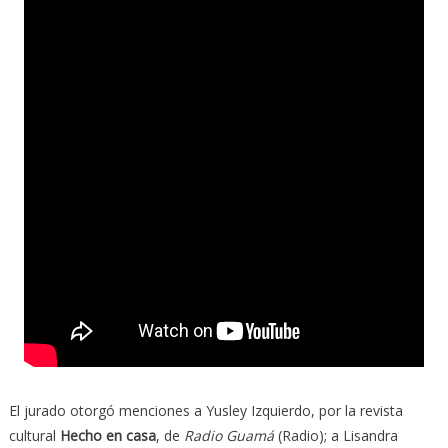
El jurado otorgó menciones a Yusley Izquierdo, por la revista
cultural
Hecho en casa
, de
Radio Guamá
(Radio); a Lisandra