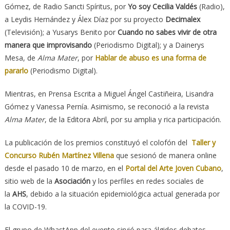
Gómez, de Radio Sancti Spíritus, por
Yo soy Cecilia Valdés
(Radio),
a Leydis Hernández y Álex Díaz por su proyecto
Decimalex
(Televisión); a Yusarys Benito por
Cuando no sabes vivir de otra
manera que improvisando
(Periodismo Digital); y a Dainerys
Mesa, de
Alma Mater
, por
Hablar de abuso es una forma de
pararlo
(Periodismo Digital).
Mientras, en Prensa Escrita a Miguel Ángel Castiñeira, Lisandra
Gómez y Vanessa Pernía. Asimismo, se reconoció a la revista
Alma Mater
, de la Editora Abril, por su amplia y rica participación.
La publicación de los premios constituyó el colofón del
Taller y
Concurso Rubén Martínez Villena
que sesionó de manera online
desde el pasado 10 de marzo, en el
Portal del Arte Joven Cubano
,
sitio web de la
Asociación
y los perfiles en redes sociales de
la
AHS
, debido a la situación epidemiológica actual generada por
la COVID-19.
El grupo de WhastApp del evento sirvió para álgidos debates,