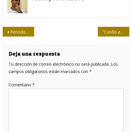
Navegación
Periodismo en Cuba: tres años, un siglo
“Confío en que pasará esta situación y estoy seguro de que volveremos a una normalidad…”
de
entradas
Deja una respuesta
Tu dirección de correo electrónico no será publicada.
Los
campos obligatorios están marcados con
*
Comentario
*