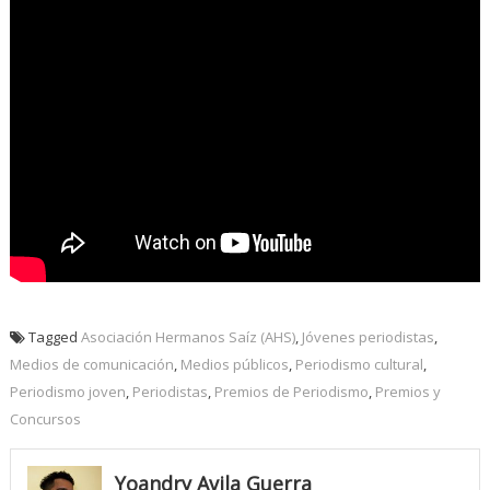
Tagged
Asociación Hermanos Saíz (AHS)
,
Jóvenes periodistas
,
Medios de comunicación
,
Medios públicos
,
Periodismo cultural
,
Periodismo joven
,
Periodistas
,
Premios de Periodismo
,
Premios y
Concursos
Yoandry Avila Guerra