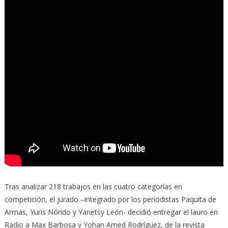
Tras analizar 218 trabajos en las cuatro categorías en
competición, el jurado –integrado por los periodistas Paquita de
Armas, Yuris Nórido y Yanetsy León- decidió entregar el lauro en
Radio a Max Barbosa y Yohan Amed Rodríguez, de la revista