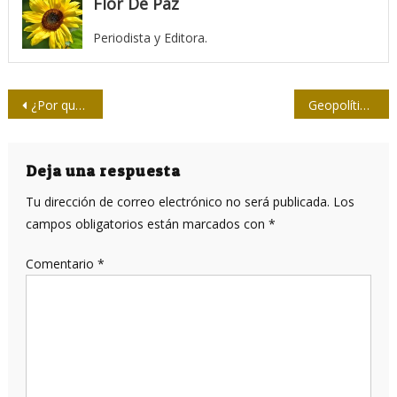
Flor De Paz
Periodista y Editora.
Navegación
¿Por qué los medios australianos piden remuneración por las noticias que se mueven en Facebook?
Geopolítica de todo lo que no hicimos
de
entradas
Deja una respuesta
Tu dirección de correo electrónico no será publicada.
Los
campos obligatorios están marcados con
*
Comentario
*