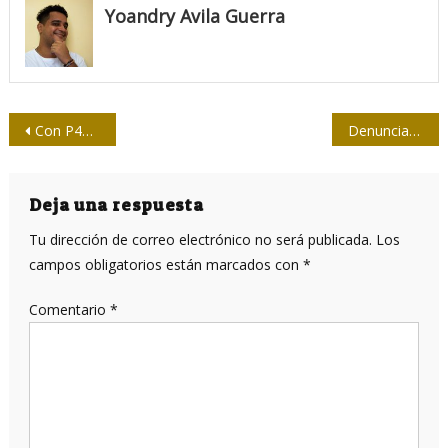
Yoandry Avila Guerra
Navegación
Con P4R terminó la partida inolvidable de Javier Chonillo
Denuncia MINREX operación mediática organizada por el trumpismo contra Cuba (+ Línea del Tiempo)
de
entradas
Deja una respuesta
Tu dirección de correo electrónico no será publicada.
Los
campos obligatorios están marcados con
*
Comentario
*