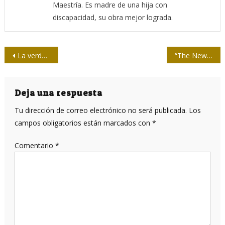
Maestría. Es madre de una hija con
discapacidad, su obra mejor lograda.
Navegación
La verdad de Pablo Iglesias sobre el poder mediático y seis mentiras de los medios
“The New York Times” representa en su portada las víctimas de la COVID-19 en EE.UU
de
entradas
Deja una respuesta
Tu dirección de correo electrónico no será publicada.
Los
campos obligatorios están marcados con
*
Comentario
*