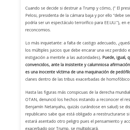
Cuando se decide si destruir a Trump y cómo, (” El pres
Pelosi, presidenta de la cámara baja y por ello “debe se
podría ser un espectáculo terrorífico para EE.UU.”), en 
reconcomios.
Lo más inquietante: a falta de castigo adecuado, ¿que
los múltiples juicios que debe encarar una vez perdido
instigación a mentirle a las autoridades)
. Puede, igual,
convencidos, ante la insistente y calumniosa afirmació
es una inocente víctima de una maquinación de pedófil
clanes dentro de las tribus exacerbadas de homofóbicos,
Hasta las figuras más conspicuas de la derecha mundial 
OTAN, denunció los hechos instando a reconocer el resu
Benjamín Netanyahu, quizás curándose en salud) se dis
republicano sabe que está obligado a reestructurarse si 
estará asentado otro peligro pues el pensamiento y acc
exacerbado por Trump, se multiplicará.