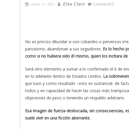
Elsa Claro
enero 11, 2021
Comment(1)
No es preciso dilucidar si son cobardes o perversos irres
paroxismo, abandonan a sus seguidores.
Es lo hecho po
como si no hubiera sido él mismo, quien los incitara de 
Será otro elemento a sumar a lo confirmado el 6 de ener
en lo adelante dentro de Estados Unidos.
La sobreviven
que tuvo y como resultado –esto es sustancial- de fac
todos y en capacidad de hacer las cosas más tramposas 
objeciones de peso o teniendo un respaldo arbitrario.
Esa imagen de fuerza desbocada, sin consecuencias, es 
suele vivir en una ficción aberrante.