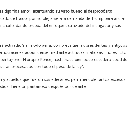
s les dijo “los amo”, acentuando su visto bueno al despropósito
ificado de traidor por no plegarse a la demanda de Trump para anular
incharlo! dando prueba del enfoque extraviado del instigador y sus
 activada. Y el modo aería, como evalúan ex presidentes y antiguo
emocracia estadounidense mediante actitudes mafiosas”, no es lícito
el pentágono. El propio Pence, hasta hace bien poco escudero decidid
serán procesados con todo el peso de la ley”.
en y aquellos que fueron sus edecanes, permitiéndole tantos excesos.
odios. Tiene un pantanoso después por delante.