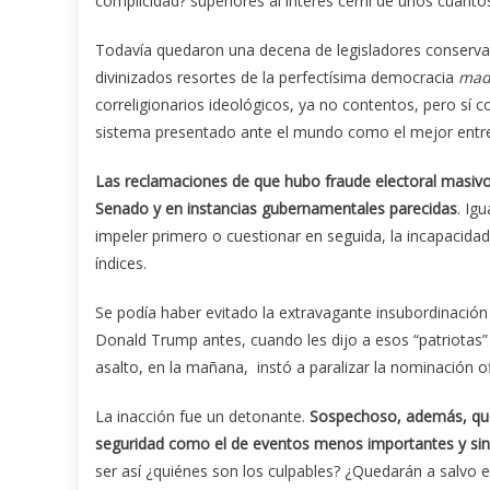
complicidad? superiores al interés cerril de unos cuanto
Todavía quedaron una decena de legisladores conservado
divinizados resortes de la perfectísima democracia
mad
correligionarios ideológicos, ya no contentos, pero sí
sistema presentado ante el mundo como el mejor entre
Las reclamaciones de que hubo fraude electoral masivo
Senado y en instancias gubernamentales parecidas
. Ig
impeler primero o cuestionar en seguida, la incapacidad
índices.
Se podía haber evitado la extravagante insubordinación
Donald Trump antes, cuando les dijo a esos “patriotas”
asalto, en la mañana, instó a paralizar la nominación o
La inacción fue un detonante.
Sospechoso, además, que 
seguridad como el de eventos menos importantes y sin
ser así ¿quiénes son los culpables? ¿Quedarán a salvo e