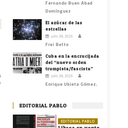
Fernando Buen Abad
Domínguez
El azúcar de las
estrellas
julio 28, 2026
Frei Betto
Cuba en la encrucijada
del “nuevo orden
trumpista/fascista”
s
julio 28, 2026
e
Enrique Ubieta Gómez.
EDITORIAL PABLO
EDITORIAL PABLO
Libros en venta