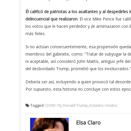
Él calificó de patriotas a los asaltantes y al despedirle
delincuencial que realizaron
. El vice Mike Pence fue cal
los votos que le hacen perdedor y ¡le amenazaron con l
más fieles.
Si no actúan consecuentemente, esa propensión quedará
miembros del gabinete, como: “Tratar de subyugar la d
ni aceptable, así consideró John Mattis, antiguo jefe d
del desbordado Trump, prometió que los involucrados “
Debería ser así, incluyendo a quien provocó tal desord
Por supuesto, esta historia no concluye con estos epis
Tagged
COVID-19
,
Donald Trump
,
Estados Unidos
Elsa Claro