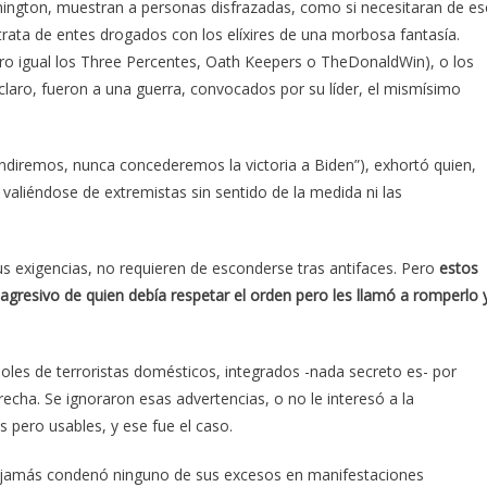
hington, muestran a personas disfrazadas, como si necesitaran de es
trata de entes drogados con los elíxires de una morbosa fantasía.
pero igual los Three Percentes, Oath Keepers o TheDonaldWin), o los
claro, fueron a una guerra, convocados por su líder, el mismísimo
ndiremos, nunca concederemos la victoria a Biden”), exhortó quien,
 valiéndose de extremistas sin sentido de la medida ni las
 exigencias, no requieren de esconderse tras antifaces. Pero
estos
gresivo de quien debía respetar el orden pero les llamó a romperlo 
doles de terroristas domésticos, integrados -nada secreto es- por
echa. Se ignoraron esas advertencias, o no le interesó a la
 pero usables, y ese fue el caso.
jamás condenó ninguno de sus excesos en manifestaciones