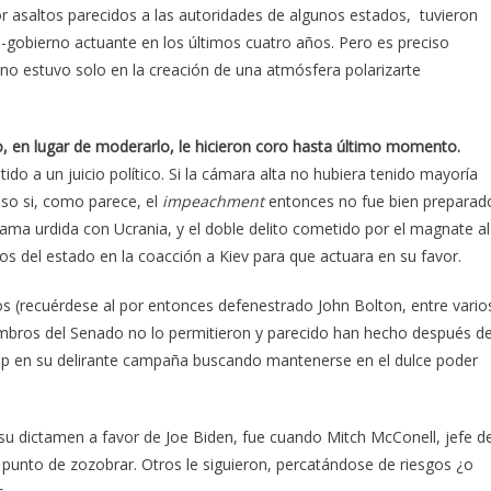
por asaltos parecidos a las autoridades de algunos estados, tuvieron
-gobierno actuante en los últimos cuatro años. Pero es preciso
no estuvo solo en la creación de una atmósfera polarizarte
, en lugar de moderarlo, le hicieron coro hasta último momento.
o a un juicio político. Si la cámara alta no hubiera tenido mayoría
uso si, como parece, el
impeachment
entonces no fue bien preparad
rama urdida con Ucrania, y el doble delito cometido por el magnate al
os del estado en la coacción a Kiev para que actuara en su favor.
os (recuérdese al por entonces defenestrado John Bolton, entre vario
embros del Senado no lo permitieron y parecido han hecho después de
 en su delirante campaña buscando mantenerse en el dulce poder
 su dictamen a favor de Joe Biden, fue cuando Mitch McConell, jefe d
 a punto de zozobrar. Otros le siguieron, percatándose de riesgos ¿o