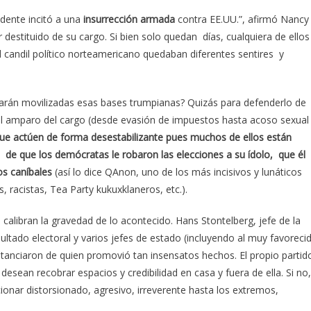
idente incitó a una
insurrección armada
contra EE.UU.”, afirmó Nancy
r destituido de su cargo. Si bien solo quedan días, cualquiera de ellos
el candil político norteamericano quedaban diferentes sentires y
darán movilizadas esas bases trumpianas? Quizás para defenderlo de
 el amparo del cargo (desde evasión de impuestos hasta acoso sexual
 que actúen de forma desestabilizante pues muchos de ellos están
n de que los demócratas le robaron las elecciones a su ídolo, que él
os caníbales
(así lo dice QAnon, uno de los más incisivos y lunáticos
 racistas, Tea Party kukuxklaneros, etc.).
calibran la gravedad de lo acontecido. Hans Stontelberg, jefe de la
ltado electoral y varios jefes de estado (incluyendo al muy favoreci
tanciaron de quien promovió tan insensatos hechos. El propio partid
desean recobrar espacios y credibilidad en casa y fuera de ella. Si no,
ionar distorsionado, agresivo, irreverente hasta los extremos,