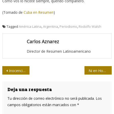
Como vos lo hiciste siempre, querido compañero.
(Tomado de
Cuba en Resumen
)
Tagged
América Latina
,
Argentina
,
Periodismo
,
Rodolfo Walsh
Carlos Aznarez
Director de Resumen Latinoamericano
Navegación
Inocencia: retratos de una afrodescendiente cubana
Ni en Hong Kong ni en Minsk
de
entradas
Deja una respuesta
Tu dirección de correo electrónico no será publicada.
Los
campos obligatorios están marcados con
*