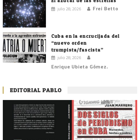
El azúcar de las estrellas
Frei Betto
julio 28, 2026
Cuba en la encrucijada del
“nuevo orden
trumpista/fascista”
julio 28, 2026
Enrique Ubieta Gómez.
EDITORIAL PABLO