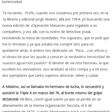
luminosidad.
Te recuerdo, Profe, cuando nos cruzamos por primera vez, en la
la librería y editorial Jorge Alvarez, allá por 1964, yo buscando una
nueva edición de «Operación Masacre» para regalarle a un
compañero, y vos allí, con tu rostro de detective jovial,
revolviendo la mesa de novedades. Por supuesto, que te pedí que
me lo firmaras y ya que estaba me compré otro para no
quedarme atrás. A ambos nos dedicaste un:
“Para….con afecto y
el deseo de que les ayude a conocer la verdadera heroicidad de
nuestro aguerrido pueblo”
. El devenir de «la otra historia», la que
escriben los vencedores, nos arrebató al otro compa y a mí esos
dos ejemplares que tanto supimos atesorar, releer y cuidar.
A Máximo, así se llamaba mi hermano de lucha, lo secuestró y
asesinó la Triple A en marzo del 76, al borde mismo del golpe
dictatorial.
Mi libro, corrió igual suerte ya que se perdió en un
allanamiento de la misma organización fascista, el 6 de
septiembre de 1974, cuando Montoneros pasó a la clandestinidad