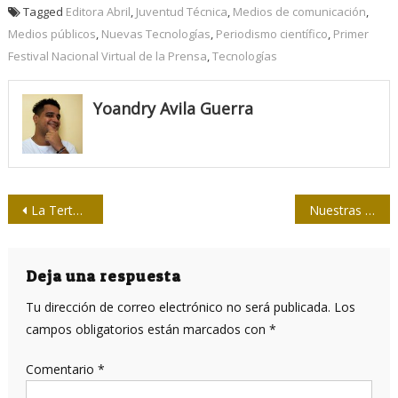
Tagged
Editora Abril
,
Juventud Técnica
,
Medios de comunicación
,
Medios públicos
,
Nuevas Tecnologías
,
Periodismo científico
,
Primer
Festival Nacional Virtual de la Prensa
,
Tecnologías
Yoandry Avila Guerra
Navegación
La Tertulia: “Cuba no tiene que hacer concesiones ni a Estados Unidos ni a nadie”
Nuestras batallas
de
entradas
Deja una respuesta
Tu dirección de correo electrónico no será publicada.
Los
campos obligatorios están marcados con
*
Comentario
*