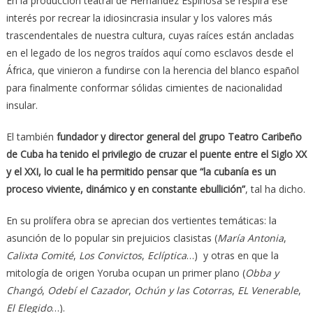
En la producción teatral de Hernández Espinosa se respira ese
interés por recrear la idiosincrasia insular y los valores más
trascendentales de nuestra cultura, cuyas raíces están ancladas
en el legado de los negros traídos aquí como esclavos desde el
África, que vinieron a fundirse con la herencia del blanco español
para finalmente conformar sólidas cimientes de nacionalidad
insular.
El también
fundador y director general del grupo Teatro Caribeño
de Cuba ha tenido el privilegio de cruzar el puente entre el Siglo XX
y el XXI, lo cual le ha permitido pensar que “la cubanía es un
proceso viviente, dinámico y en constante ebullición”
, tal ha dicho.
En su prolífera obra se aprecian dos vertientes temáticas: la
asunción de lo popular sin prejuicios clasistas (
María Antonia
,
Calixta Comité
,
Los Convictos
,
Eclíptica
…) y otras en que la
mitología de origen Yoruba ocupan un primer plano (
Obba y
Changó
,
Odebí el Cazador
,
Ochún y las Cotorras
,
EL Venerable
,
El Elegido
…).