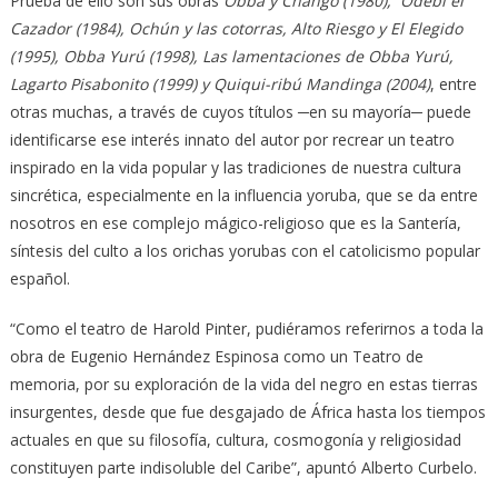
Prueba de ello son sus obras
Obba y Changó (1980), Odebí el
Cazador (1984), Ochún y las cotorras, Alto Riesgo y El Elegido
(1995), Obba Yurú (1998), Las lamentaciones de Obba Yurú,
Lagarto Pisabonito (1999) y Quiqui-ribú Mandinga (2004)
, entre
otras muchas, a través de cuyos títulos ─en su mayoría─ puede
identificarse ese interés innato del autor por recrear un teatro
inspirado en la vida popular y las tradiciones de nuestra cultura
sincrética, especialmente en la influencia yoruba, que se da entre
nosotros en ese complejo mágico-religioso que es la Santería,
síntesis del culto a los orichas yorubas con el catolicismo popular
español.
“Como el teatro de Harold Pinter, pudiéramos referirnos a toda la
obra de Eugenio Hernández Espinosa como un Teatro de
memoria, por su exploración de la vida del negro en estas tierras
insurgentes, desde que fue desgajado de África hasta los tiempos
actuales en que su filosofía, cultura, cosmogonía y religiosidad
constituyen parte indisoluble del Caribe”, apuntó Alberto Curbelo.