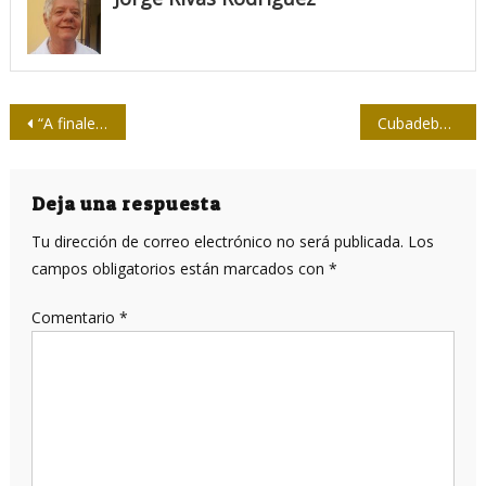
Navegación
“A finales del Siglo XXI habrá probablemente nueva diversidad humana, pero esta vez, artificial”
Cubadebate, reconocimiento a la innovación mediática
de
entradas
Deja una respuesta
Tu dirección de correo electrónico no será publicada.
Los
campos obligatorios están marcados con
*
Comentario
*