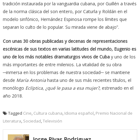
tradición instaurada por la vanguardia cubana, por Guillén a través
de la norma clásica del son entero, por Caturla y Roldán en el
modelo sinfónico, Hernández Espinosa rompe los límites que
separan lo culto de lo popular. Su mirada viene de abajo”.
Con unas 30 obras publicadas y decenas de representaciones
escénicas de sus textos en varias latitudes del mundo, Eugenio es
uno de los más notables dramaturgos vivos de Cuba
y uno de los
más importantes de entre milenios. La vitalidad de su obra
─inmersa en los problemas de nuestra sociedad─ se mantiene
desde
María Antonia
hasta uno de sus más recientes títulos, el
monólogo
Eclíptica,
¿qué le pasa a esa mujer?
, estrenado en el
año 2018.
Tagged
Cine
,
Cultura cubana
,
Idioma español
,
Premio Nacional de
Literatura
,
Sociedad
,
Televisión
Jorge Rivas Rodriguez