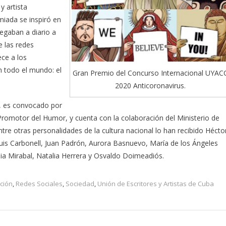
y artista
emiada se inspiró en
legaban a diario a
e las redes
ece a los
 todo el mundo: el
Gran Premio del Concurso Internacional UYAC
2020 Anticoronavirus.
0, es convocado por
 Promotor del Humor, y cuenta con la colaboración del Ministerio de
Entre otras personalidades de la cultura nacional lo han recibido Hécto
is Carbonell, Juan Padrón, Aurora Basnuevo, María de los Ángeles
a Mirabal, Natalia Herrera y Osvaldo Doimeadiós.
ción
,
Redes Sociales
,
Sociedad
,
Unión de Escritores y Artistas de Cuba