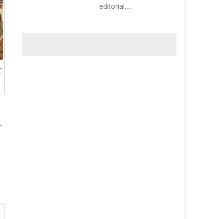
editorial,...
C
r