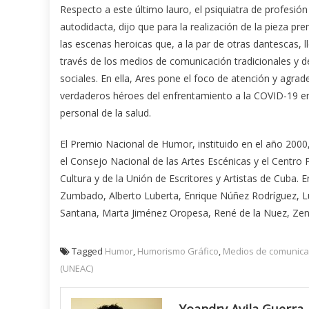
Respecto a este último lauro, el psiquiatra de profesión 
autodidacta, dijo que para la realización de la pieza pr
las escenas heroicas que, a la par de otras dantescas, l
través de los medios de comunicación tradicionales y d
sociales. En ella, Ares pone el foco de atención y agrad
verdaderos héroes del enfrentamiento a la COVID-19 en
personal de la salud.
El Premio Nacional de Humor, instituido en el año 200
el Consejo Nacional de las Artes Escénicas y el Centro
Cultura y de la Unión de Escritores y Artistas de Cuba. 
Zumbado, Alberto Luberta, Enrique Núñez Rodríguez, Lu
Santana, Marta Jiménez Oropesa, René de la Nuez, Zeni
Tagged
Humor
,
Humorismo Gráfico
,
Medios de comunica
(UNEAC)
Yoandry Avila Guerra