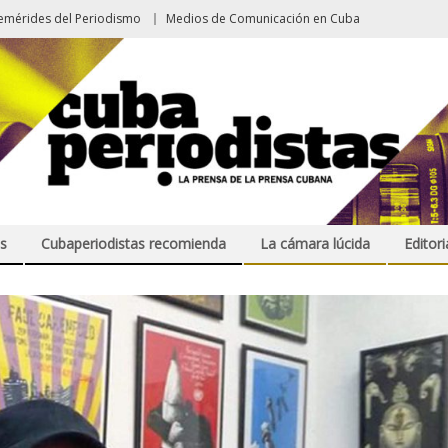
emérides del Periodismo
Medios de Comunicación en Cuba
s
Cubaperiodistas recomienda
La cámara lúcida
Editori