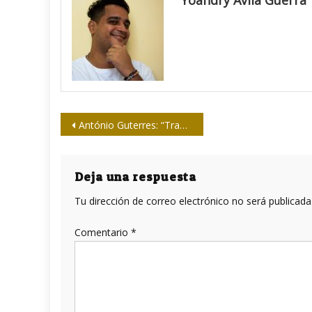
Navegación
António Guterres: “Transformar la economía, no simplemente restablecerla”
de
entradas
Deja una respuesta
Tu dirección de correo electrónico no será publicada
Comentario
*