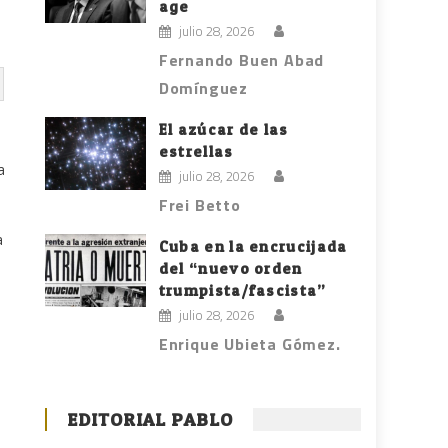
age
julio 28, 2026
Fernando Buen Abad
Domínguez
El azúcar de las
estrellas
a
julio 28, 2026
Frei Betto
a
Cuba en la encrucijada
del “nuevo orden
trumpista/fascista”
julio 28, 2026
Enrique Ubieta Gómez.
EDITORIAL PABLO