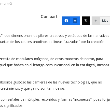
ment(0)
Compartir
Más
0
”, que dimensionan los pilares creativos y estéticos de las narrativas
artan de los cauces anodinos de líneas “trazadas” por la creación
ecesita de medulares oxígenos, de otras maneras de narrar, para
uel que habita en el letargo comunicacional en la era digital, incapaz
 absorbe gustoso las carrileras de las nuevas tecnologías, que no
 crecimiento, y que ya no son tan nuevas.
o con señales de múltiples recorridos y formas “inconexas”, pues forja
s significados.