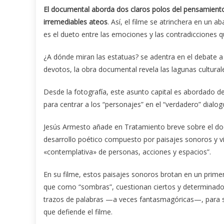
El documental aborda dos claros polos del pensamiento: 
irremediables ateos
. Así, el filme se atrinchera en un
es el dueto entre las emociones y las contradicciones q
¿A dónde miran las estatuas? se adentra en el debate a p
devotos, la obra documental revela las lagunas culturale
Desde la fotografía, este asunto capital es abordado d
para centrar a los “personajes” en el “verdadero” dialog
Jesús Armesto añade en Tratamiento breve sobre el do
desarrollo poético compuesto por paisajes sonoros y vis
«contemplativa» de personas, acciones y espacios”.
En su filme, estos paisajes sonoros brotan en un primer n
que como “sombras”, cuestionan ciertos y determinados
trazos de palabras —a veces fantasmagóricas—, para su
que defiende el filme.