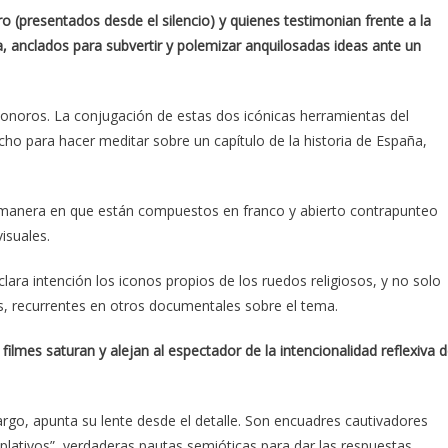
 (presentados desde el silencio) y quienes testimonian frente a la
, anclados para subvertir y polemizar anquilosadas ideas ante un
 sonoros. La conjugación de estas dos icónicas herramientas del
cho para hacer meditar sobre un capítulo de la historia de España,
a manera en que están compuestos en franco y abierto contrapunteo
isuales.
lara intención los iconos propios de los ruedos religiosos, y no solo
es, recurrentes en otros documentales sobre el tema.
ilmes saturan y alejan al espectador de la intencionalidad reflexiva d
argo, apunta su lente desde el detalle. Son encuadres cautivadores
plativos”, verdaderas pautas semióticas para dar las respuestas