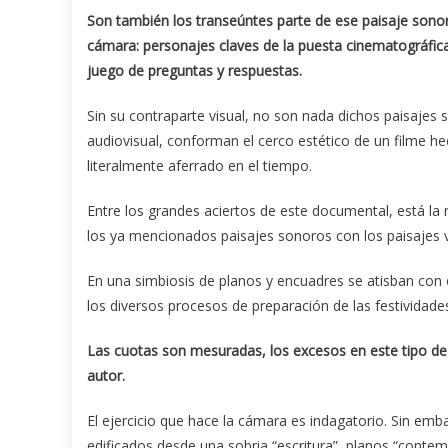
Son también los transeúntes parte de ese paisaje sonoro
cámara: personajes claves de la puesta cinematográfica
juego de preguntas y respuestas.
Sin su contraparte visual, no son nada dichos paisajes
audiovisual, conforman el cerco estético de un filme he
literalmente aferrado en el tiempo.
Entre los grandes aciertos de este documental, está l
los ya mencionados paisajes sonoros con los paisajes v
En una simbiosis de planos y encuadres se atisban con c
los diversos procesos de preparación de las festividad
Las cuotas son mesuradas, los excesos en este tipo de f
autor.
El ejercicio que hace la cámara es indagatorio. Sin emb
edificados desde una sobria “escritura”, planos “contem