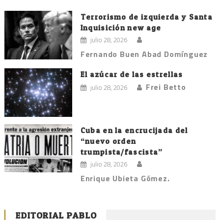
Terrorismo de izquierda y Santa
Inquisición new age
julio 28, 2026
Fernando Buen Abad Domínguez
El azúcar de las estrellas
Frei Betto
julio 28, 2026
Cuba en la encrucijada del
“nuevo orden
trumpista/fascista”
julio 28, 2026
Enrique Ubieta Gómez.
EDITORIAL PABLO