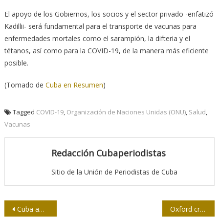
El apoyo de los Gobiernos, los socios y el sector privado -enfatizó
Kadillii- será fundamental para el transporte de vacunas para
enfermedades mortales como el sarampión, la difteria y el
tétanos, así como para la COVID-19, de la manera más eficiente
posible.
(Tomado de
Cuba en Resumen
)
Tagged
COVID-19
,
Organización de Naciones Unidas (ONU)
,
Salud
,
Vacunas
Redacción Cubaperiodistas
Sitio de la Unión de Periodistas de Cuba
Navegación
Cuba ampliará cobertura de internet y servicios en red para 2021
Oxford cree que es posible responder ante eventual mutación del virus