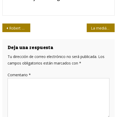
Navegación
Robert Fisk, las brasas y el fuego
La mediática historia de Petra von Kant
de
entradas
Deja una respuesta
Tu dirección de correo electrónico no será publicada.
Los
campos obligatorios están marcados con
*
Comentario
*