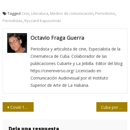
Tagged
Cine
,
Literatura
,
Medios de comunicación
,
Periodismo
,
Periodistas
,
Ryszard Kapuscinski
Octavio Fraga Guerra
Periodista y articulista de cine, Especialista de la
Cinemateca de Cuba. Colaborador de las
publicaciones Cubarte y La Jiribilla. Editor del blog
https://cinereverso.org/ Licenciado en
Comunicación Audiovisual por el Instituto
Superior de Arte de La Habana.
Navegación
Covid-19: La OMS reclama más datos sobre la vacuna de Oxford
Cuba por fortalecer el ejercicio periodístico desde la formación
de
Deja una respuesta