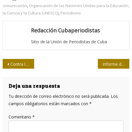
comunicación
,
Organización de las Naciones Unidas para la Educación,
la Ciencia y la Cultura (UNESCO)
,
Periodismo
Redacción Cubaperiodistas
Sitio de la Unión de Periodistas de Cuba
Navegación
Contra la neutralidad: Ryszard Kapuściński
Informe desnuda panorama desolador para la prensa en Guatemala
de
entradas
Deja una respuesta
Tu dirección de correo electrónico no será publicada.
Los
campos obligatorios están marcados con
*
Comentario
*